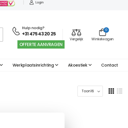
Login
Hulp nodig?
:
0
+31 475 43 20 25
Vergelijk
Winkelwagen
OFFERTE AANVRAGEN
Werkplaatsinrichting
Akoestiek
Contact