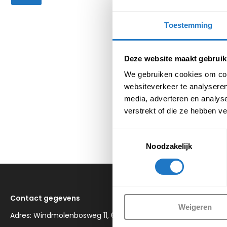
Toestemming
Deze website maakt gebruik
We gebruiken cookies om cont
Elektrisch ho
websiteverkeer te analyseren
Advanc
media, adverteren en analys
€
89
verstrekt of die ze hebben v
(Incl. btw
Toestemmingsselectie
Noodzakelijk
Contact gegevens
Weigeren
Adres: Windmolenbosweg 11, 6081 PE in Haelen