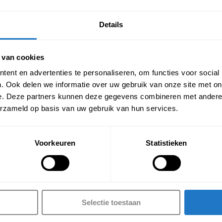
Details
 van cookies
ent en advertenties te personaliseren, om functies voor social
ekbureau – TD 
Hoog laag hoekbureau – TD 
. Ook delen we informatie over uw gebruik van onze site met on
ed-Edge
Premium Edge
e. Deze partners kunnen deze gegevens combineren met andere i
9,00
€
799,00
erzameld op basis van uw gebruik van hun services.
€
1.087,79
)
(Incl. btw
€
966,79
)
Voorkeuren
Statistieken
Account
Waarom Trifurno?
Selectie toestaan
Snelle levertijd
Mijn account