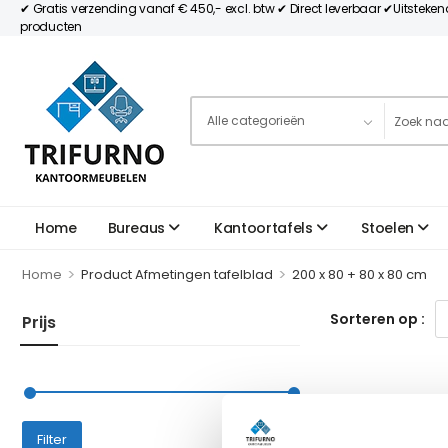
✔ Gratis verzending vanaf € 450,- excl. btw ✔ Direct leverbaar ✔Uitsteke
producten
Home
Bureaus
Kantoortafels
Stoelen
>
>
Home
Product Afmetingen tafelblad
200 x 80 + 80 x 80 cm
Sorteren op :
Prijs
Prijs:
—
Filter