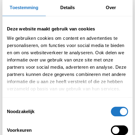
bureau precies samen zoals jij dat wilt.
Toestemming
Details
Over
Stijlvol, duurzaam en
functioneel
Deze website maakt gebruik van cookies
We gebruiken cookies om content en advertenties te
Ben je bezig met het herinrichten van je kantoor en wil je
personaliseren, om functies voor social media te bieden
een zit-sta bureau combineren met een strakke
en om ons websiteverkeer te analyseren. Ook delen we
afwerking? Of wil je simpelweg voorkomen dat kabels en
informatie over uw gebruik van onze site met onze
apparatuur te zichtbaar zijn? Dan zijn onze bureauwangen
partners voor social media, adverteren en analyse. Deze
de perfecte oplossing. Ze creëren een strak, egaal zijvlak,
partners kunnen deze gegevens combineren met andere
maar dankzij de subtiele openingen blijft duidelijk zichtbaar
informatie die u aan ze heeft verstrekt of die ze hebben
dat het om een poot gaat.
verzameld op basis van uw gebruik van hun services.
Bureauwang kopen bij
Trifurno
Toestemmingsselectie
Noodzakelijk
Wil je een bureau met wang- of paneelpoten
aanschaffen? Bij Trifurno vind je een breed assortiment
Voorkeuren