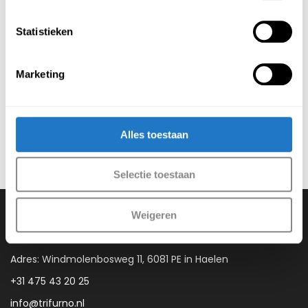
waarmee je je kantoor stijlvol en praktisch inricht. Je kunt
de bureaus eenvoudig online bestellen of je kunt natuurlijk
Statistieken
ook langskomen in onze
showroom
in Haelen om de
mogelijkheden zelf te bekijken. Combineer de
bureauwangen met een van onze vele
bureaubladen
en
Marketing
bureauframes
of kies voor een compleet uitgerust
bureau
.
Alles toestaan
Selectie toestaan
Weigeren
Contact gegevens
Adres: Windmolenbosweg 11, 6081 PE in Haelen
+31 475 43 20 25
info@trifurno.nl