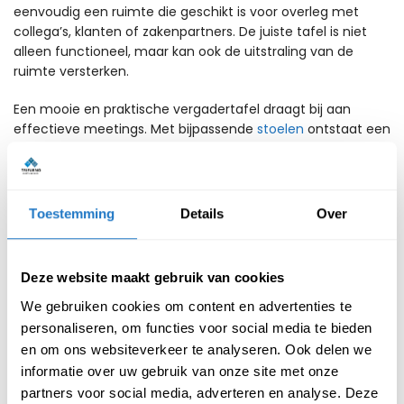
eenvoudig een ruimte die geschikt is voor overleg met
collega’s, klanten of zakenpartners. De juiste tafel is niet
alleen functioneel, maar kan ook de uitstraling van de
ruimte versterken.
Een mooie en praktische vergadertafel draagt bij aan
effectieve meetings. Met bijpassende
stoelen
ontstaat een
stijlvol geheel dat zowel professioneel oogt als prettig
werkt. De tafels zijn inzetbaar op kantoor, maar ook in
thuiswerk- of hybride werkruimtes.
Toestemming
Details
Over
Wanneer kies je voor een
grote vergadertafel?
Deze website maakt gebruik van cookies
We gebruiken cookies om content en advertenties te
Grote vergadertafels zijn ideaal voor formelere overleggen,
personaliseren, om functies voor social media te bieden
conferenties en groepsbijeenkomsten. Ze bieden
voldoende ruimte voor presentaties, trainingsmateriaal en
en om ons websiteverkeer te analyseren. Ook delen we
laptops. Hierdoor zijn ze ook geschikt voor opleidingen,
informatie over uw gebruik van onze site met onze
seminars en workshops binnen het bedrijf. De tafels van
partners voor social media, adverteren en analyse. Deze