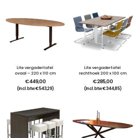
Lite vergadertafel 
Lite vergadertafel 
ovaal – 220 x 110 cm
rechthoek 200 x 100 cm
€
449,00
€
285,00
(Incl. btw
€
543,29
)
(Incl. btw
€
344,85
)