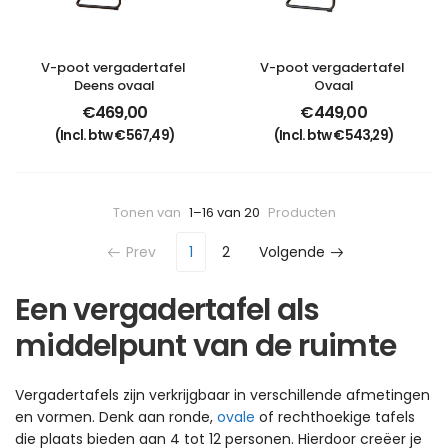
V-poot vergadertafel 
V-poot vergadertafel 
Deens ovaal
Ovaal
€
469,00
€
449,00
(Incl. btw
€
567,49
)
(Incl. btw
€
543,29
)
Tonen van
1–16 van 20
Producten
Prev
1
2
Volgende
Een vergadertafel als
middelpunt van de ruimte
Vergadertafels zijn verkrijgbaar in verschillende afmetingen
en vormen. Denk aan ronde,
ovale
of rechthoekige tafels
die plaats bieden aan 4 tot 12 personen. Hierdoor creëer je