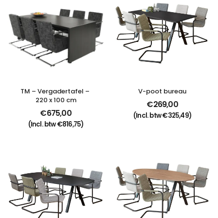
TM – Vergadertafel – 
V-poot bureau
220 x 100 cm
€
269,00
€
675,00
(Incl. btw
€
325,49
)
(Incl. btw
€
816,75
)