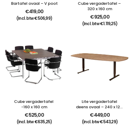
Bartafel ovaal – V poot
Cube vergadertafel – 
320 x 160 cm
€
419,00
€
925,00
(Incl. btw
€
506,99
)
(Incl. btw
€
1.119,25
)
Cube vergadertafel 
Lite vergadertafel 
-160 x 160 cm
deens ovaal – 240 x 120 
cm
€
525,00
€
449,00
(Incl. btw
€
635,25
)
(Incl. btw
€
543,29
)