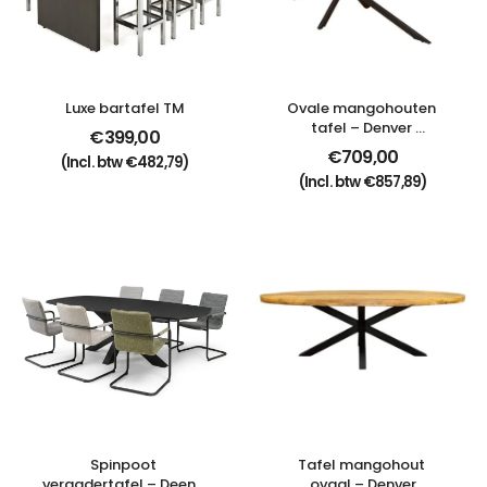
Luxe bartafel TM
Ovale mangohouten 
tafel – Denver 
€
399,00
Elegance zwart
€
709,00
(Incl. btw
€
482,79
)
(Incl. btw
€
857,89
)
Spinpoot 
Tafel mangohout 
vergadertafel – Deens 
ovaal – Denver