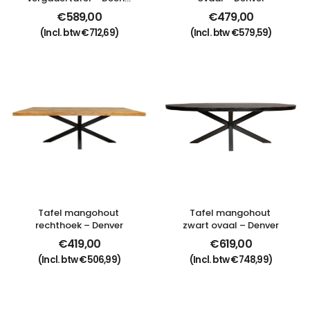
ovaal
€
589,00
€
479,00
(Incl. btw
€
712,69
)
(Incl. btw
€
579,59
)
Tafel mangohout 
Tafel mangohout 
rechthoek – Denver
zwart ovaal – Denver
€
419,00
€
619,00
(Incl. btw
€
506,99
)
(Incl. btw
€
748,99
)