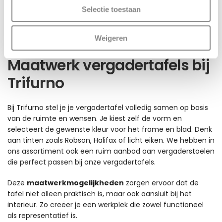
tafels zijn geschikt voor intensieve sessies, klantmeetings
Selectie toestaan
en creatieve brainstorms. Door de ergonomische
eigenschappen blijft het comfort hoog, ongeacht de duur
Weigeren
van de bijeenkomst.
Maatwerk vergadertafels bij
Trifurno
Bij Trifurno stel je je vergadertafel volledig samen op basis
van de ruimte en wensen. Je kiest zelf de vorm en
selecteert de gewenste kleur voor het frame en blad. Denk
aan tinten zoals Robson, Halifax of licht eiken. We hebben in
ons assortiment ook een ruim aanbod aan vergaderstoelen
die perfect passen bij onze vergadertafels.
Deze
maatwerkmogelijkheden
zorgen ervoor dat de
tafel niet alleen praktisch is, maar ook aansluit bij het
interieur. Zo creëer je een werkplek die zowel functioneel
als representatief is.