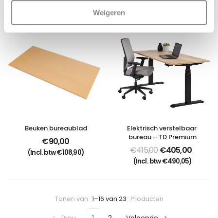
(Incl. btw
€
96,80
)
(Incl. btw
€
96,80
)
Weigeren
Beuken bureaublad
Elektrisch verstelbaar 
bureau – TD Premium
€
90,00
€
415,00
€
405,00
(Incl. btw
€
108,90
)
(Incl. btw
€
490,05
)
Tonen van
1–16 van 23
Producten