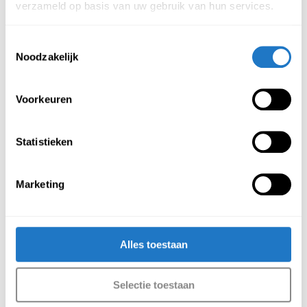
verzameld op basis van uw gebruik van hun services.
Toestemmingsselectie
Delano eiken 
Wit bureaublad
Noodzakelijk
bureaublad
€
80,00
€
80,00
(Incl. btw
€
96,80
)
(Incl. btw
€
96,80
)
Voorkeuren
Statistieken
Marketing
Alles toestaan
Grijs bureaublad
Ahorn bureaublad
Selectie toestaan
€
80,00
€
80,00