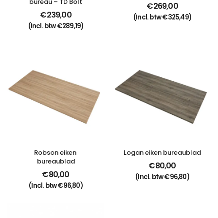
bureau – TD Bolt
€
269,00
€
239,00
(Incl. btw
€
325,49
)
(Incl. btw
€
289,19
)
Robson eiken 
Logan eiken bureaublad
bureaublad
€
80,00
€
80,00
(Incl. btw
€
96,80
)
(Incl. btw
€
96,80
)