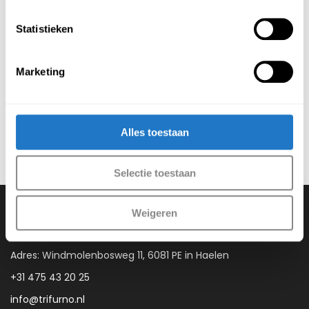
Statistieken
Woolfelt Deluxe
€
379,00
Marketing
(Incl. btw
€
458,59
)
Alles toestaan
Selectie toestaan
Weigeren
Contact gegevens
Adres: Windmolenbosweg 11, 6081 PE in Haelen
+31 475 43 20 25
info@trifurno.nl