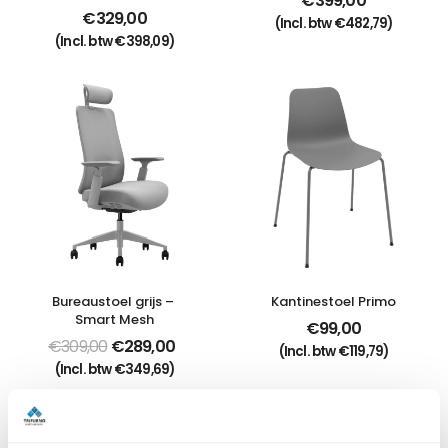
€
399,00
€
329,00
(Incl. btw
€
482,79
)
(Incl. btw
€
398,09
)
Bureaustoel grijs – 
Kantinestoel Primo
Smart Mesh
€
99,00
€
309,00
€
289,00
(Incl. btw
€
119,79
)
(Incl. btw
€
349,69
)