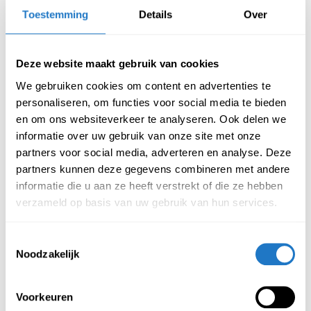
Toestemming
Details
Over
Deze website maakt gebruik van cookies
We gebruiken cookies om content en advertenties te
personaliseren, om functies voor social media te bieden
en om ons websiteverkeer te analyseren. Ook delen we
Vergaderstoel wielen – 
Wolvilt basic – met 
informatie over uw gebruik van onze site met onze
Swift
armleuningen
partners voor social media, adverteren en analyse. Deze
€
169,00
€
249,00
partners kunnen deze gegevens combineren met andere
(Incl. btw
€
204,49
)
(Incl. btw
€
301,29
)
informatie die u aan ze heeft verstrekt of die ze hebben
verzameld op basis van uw gebruik van hun services.
Toestemmingsselectie
Noodzakelijk
Voorkeuren