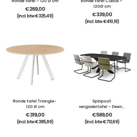
Ronde tafel – 120 Ø cm
Ronde tafel Cubus – 
120Ø cm
€
269,00
€
339,00
(Incl. btw
€
325,49
)
(Incl. btw
€
410,19
)
Ronde tafel Triangle- 
Spinpoot 
120 Ø cm
vergadertafel – Deens 
ovaal
€
319,00
€
589,00
(Incl. btw
€
385,99
)
(Incl. btw
€
712,69
)