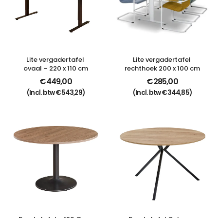
Lite vergadertafel 
Lite vergadertafel 
ovaal – 220 x 110 cm
rechthoek 200 x 100 cm
€
449,00
€
285,00
(Incl. btw
€
543,29
)
(Incl. btw
€
344,85
)