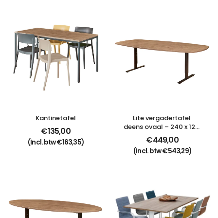
Kantinetafel
Lite vergadertafel 
deens ovaal – 240 x 120 
€
135,00
cm
€
449,00
(Incl. btw
€
163,35
)
(Incl. btw
€
543,29
)