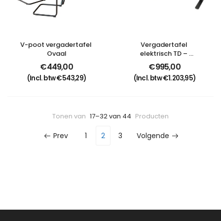
V-poot vergadertafel 
Vergadertafel 
Ovaal
elektrisch TD – 
Advanced-Meeting
€
449,00
€
995,00
(Incl. btw
€
543,29
)
(Incl. btw
€
1.203,95
)
Tonen van
17–32 van 44
Producten
Prev
1
2
3
Volgende