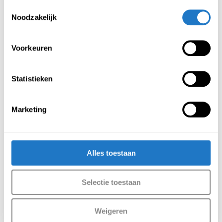
€
389,00
€
369,00
Toestemmingsselectie
(Incl. btw
€
470,69
)
(Incl. btw
€
446,49
)
Noodzakelijk
Voorkeuren
Statistieken
Marketing
Hoogte instelbaar L 
Kabelslang DUO-
bureau hoek – Lite
werkplek
Alles toestaan
€
414,00
€
40,00
(Incl. btw
€
500,94
)
(Incl. btw
€
48,40
)
Selectie toestaan
Weigeren