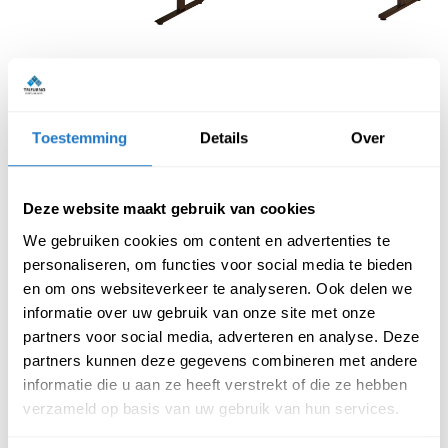
Hoogte instelbaar 
Hoogte instelbaar 
bureau – Lite
bureau – Simple
€
249,00
€
199,00
Toestemming
Details
Over
(Incl. btw
€
301,29
)
(Incl. btw
€
240,79
)
Deze website maakt gebruik van cookies
We gebruiken cookies om content en advertenties te
personaliseren, om functies voor social media te bieden
en om ons websiteverkeer te analyseren. Ook delen we
informatie over uw gebruik van onze site met onze
partners voor social media, adverteren en analyse. Deze
partners kunnen deze gegevens combineren met andere
informatie die u aan ze heeft verstrekt of die ze hebben
Hoogte instelbaar 
Hoogte instelbaar 
verzameld op basis van uw gebruik van hun services.
hoekbureau – Cube
hoekbureau met 
opbergruimte – Lite