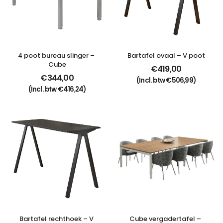
4 poot bureau slinger – 
Bartafel ovaal – V poot
Cube
€
419,00
€
344,00
(Incl. btw
€
506,99
)
(Incl. btw
€
416,24
)
Bartafel rechthoek – V 
Cube vergadertafel – 