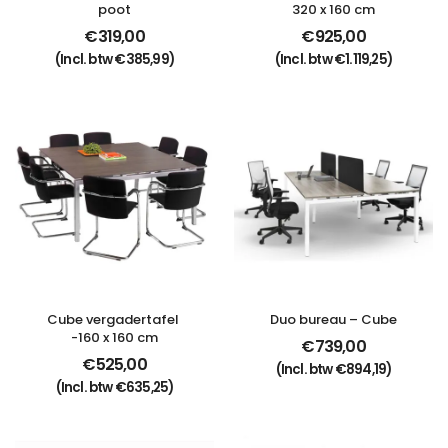
poot
320 x 160 cm
€
319,00
€
925,00
(Incl. btw
€
385,99
)
(Incl. btw
€
1.119,25
)
Cube vergadertafel 
Duo bureau – Cube
-160 x 160 cm
€
739,00
€
525,00
(Incl. btw
€
894,19
)
(Incl. btw
€
635,25
)