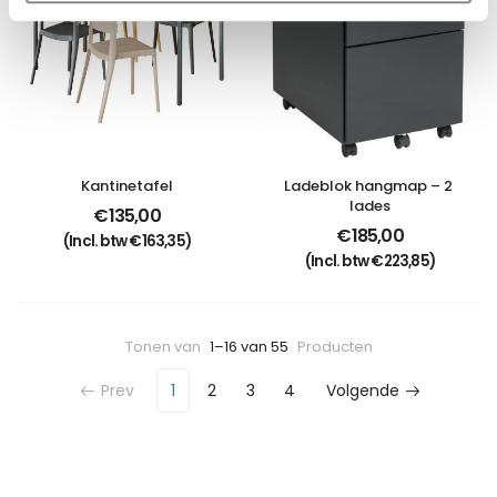
Kantinetafel
Ladeblok hangmap – 2 
lades
€
135,00
€
185,00
(Incl. btw
€
163,35
)
(Incl. btw
€
223,85
)
Tonen van
1–16 van 55
Producten
Prev
1
2
3
4
Volgende