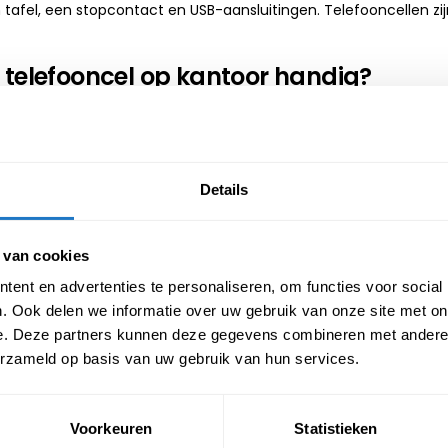
 tafel, een stopcontact en USB-aansluitingen. Telefooncellen zij
 telefooncel op kantoor handig?
waardevolle toevoeging op elk kantoor waar meerdere mensen s
llen: gesprekken met klanten, partners of collega’s zonder ach
Details
ken: HR-gesprekken, gesprekken met klanten of interne bespreki
 van cookies
 bij taken die volledige focus vragen, zoals het opstellen van
ent en advertenties te personaliseren, om functies voor social
 of het reviewen van documenten.
. Ook delen we informatie over uw gebruik van onze site met on
 kort overleg waarbij geen complete vergaderruimte nodig is.
e. Deze partners kunnen deze gegevens combineren met andere i
elefooncellen biedt Trifurno?
erzameld op basis van uw gebruik van hun services.
ellen in diverse uitvoeringen. Alle modellen zijn volledig aanpas
en ook maatwerk op het gebied van akoestiek door middel van 
Voorkeuren
Statistieken