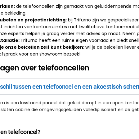
ialen:
de telefooncellen zijn gemaakt van geluiddempende mate
te bekleding.
belen en projectinrichting:
bij Trifurno zijn we gespecialiseerd 
nt inrichten van kantoorruimtes met kwalitatieve kantoormeube
ze experts helpen je graag verder met advies op maat. Neem g
stallatie:
Trifurno heeft een ruime eigen voorraad en biedt sne
 onze belcellen zelf kunt bekijken:
wil je de belcellen liever
afspraak voor een showroom bezoek!
ragen over telefooncellen
rschil tussen een telefooncel en een akoestisch sche
m is een losstaand paneel dat geluid dempt in een open kantoor
esloten cabine die omgevingsgeluiden volledig isoleert en de gebr
een telefooncel?