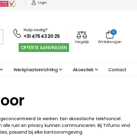
Login
Hulp nodig?
:
0
+31 475 43 20 25
Vergelijk
Winkelwagen
OFFERTE AANVRAGEN
Werkplaatsinrichting
Akoestiek
Contact
toor
of geconcentreerd te werken. Een akoestische telefooncel
lle rust en privacy kunnen communiceren. Bij Trifurno vind
aties, passend bij elke kantooromgeving.