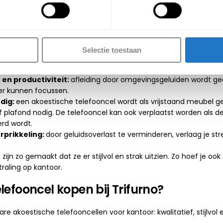
r een of meerdere personen. De telefooncellen zijn leverbaar i
een telefooncel op kantoor
Selectie toestaan
unnen vertrouwelijke gesprekken voeren zonder dat iedereen 
en productiviteit:
afleiding door omgevingsgeluiden wordt ge
er kunnen focussen.
dig:
een akoestische telefooncel wordt als vrijstaand meubel gep
plafond nodig. De telefooncel kan ook verplaatst worden als de
rd wordt.
rprikkeling:
door geluidsoverlast te verminderen, verlaag je stre
 zijn zo gemaakt dat ze er stijlvol en strak uitzien. Zo hoef je o
traling op kantoor.
efooncel kopen bij Trifurno?
are akoestische telefooncellen voor kantoor: kwalitatief, stijlvol 