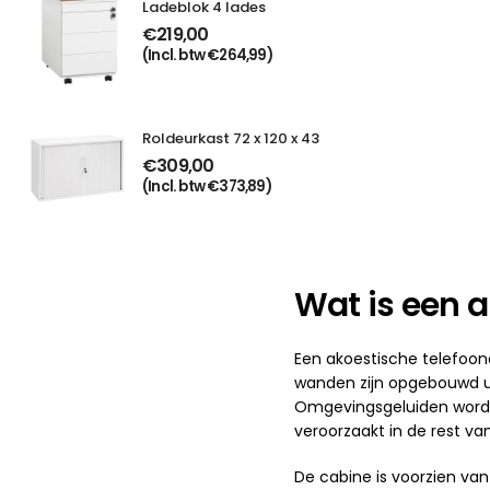
Ladeblok 4 lades
€
219,00
(Incl. btw
€
264,99
)
Roldeurkast 72 x 120 x 43
€
309,00
(Incl. btw
€
373,89
)
Wat is een a
Een akoestische telefoon
wanden zijn opgebouwd ui
Omgevingsgeluiden worden
veroorzaakt in de rest va
De cabine is voorzien van