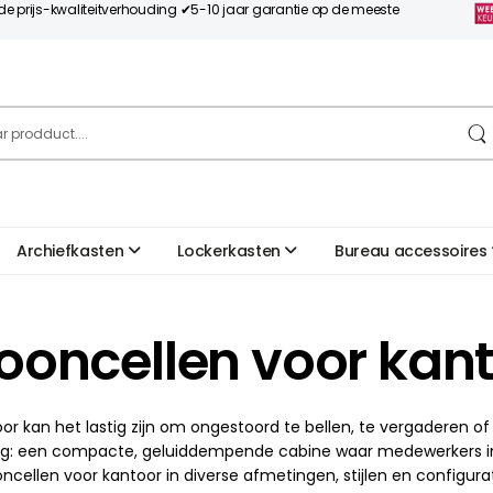
nde prijs-kwaliteitverhouding ✔5-10 jaar garantie op de meeste
Archiefkasten
Lockerkasten
Bureau accessoires
fooncellen voor kan
oor kan het lastig zijn om ongestoord te bellen, te vergaderen 
ng: een compacte, geluiddempende cabine waar medewerkers in a
oncellen voor kantoor in diverse afmetingen, stijlen en configur