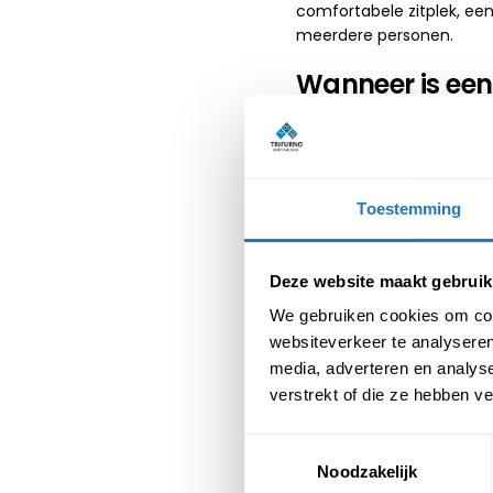
comfortabele zitplek, een
meerdere personen.
Wanneer is een
Een telefooncel is een 
komt goed van pas bij:
Telefoneren en videobe
Toestemming
afleidende collega’s.
Vertrouwelijke gesprek
belangrijk is.
Deze website maakt gebruik
Geconcentreerd werken:
We gebruiken cookies om cont
verwerken van cijfers
websiteverkeer te analyseren
Kleine overleggen: een
media, adverteren en analys
Welke soorten t
verstrekt of die ze hebben v
Toestemmingsselectie
Trifurno levert telefoonc
kantooromgeving. We bied
Noodzakelijk