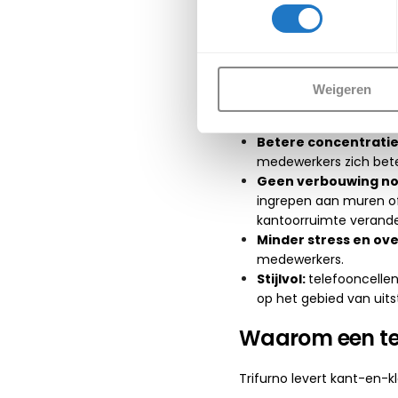
hebben telefooncellen voo
stijlen.
Voordelen van 
Weigeren
Privacy:
medewerkers k
meeluisteren.
Betere concentratie 
medewerkers zich bet
Geen verbouwing no
ingrepen aan muren of 
kantoorruimte verande
Minder stress en ove
medewerkers.
Stijlvol:
telefooncellen
op het gebied van uits
Waarom een tel
Trifurno levert kant-en-kl