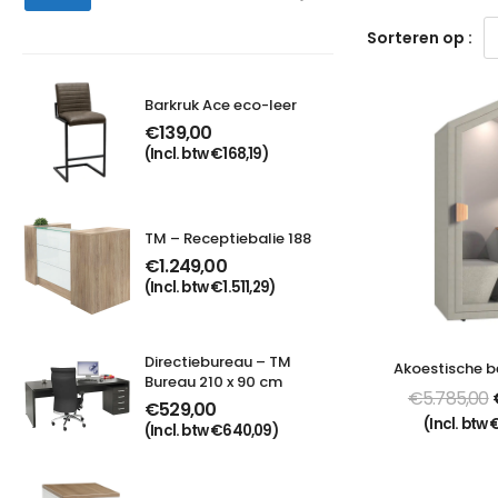
Sorteren op :
Barkruk Ace eco-leer
Verga
€
139,00
€
20
(Incl. btw
€
168,19
)
(Incl.
TM – Receptiebalie 188
€
1.249,00
(Incl. btw
€
1.511,29
)
Directiebureau – TM 
Akoestische b
Bureau 210 x 90 cm
€
5.785,00
€
529,00
(Incl. btw
(Incl. btw
€
640,09
)