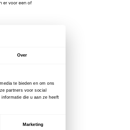
n er voor een of
amenwerken. Een belcel
tergrondlawaai of
Over
ngen waarbij privacy
 complexe rapporten, het
 media te bieden en om ons
ze partners voor social
nformatie die u aan ze heeft
baar aan jouw wensen en
projectinrichting. We
Marketing