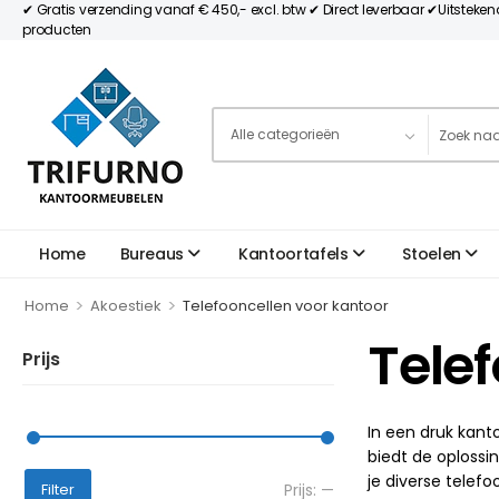
✔ Gratis verzending vanaf € 450,- excl. btw ✔ Direct leverbaar ✔Uitsteke
producten
Home
Bureaus
Kantoortafels
Stoelen
>
>
Home
Akoestiek
Telefooncellen voor kantoor
Tele
Prijs
In een druk kant
biedt de oplossi
je diverse telefo
Prijs:
—
Filter