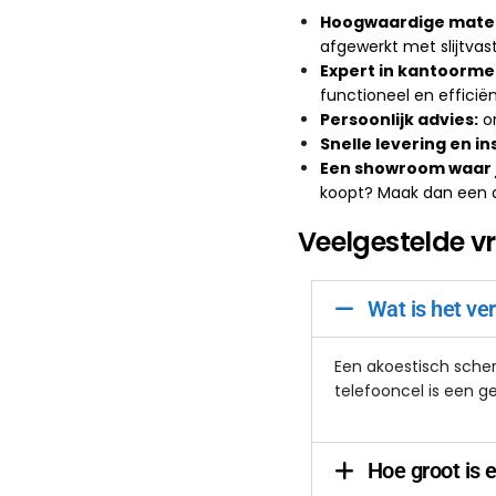
Hoogwaardige mater
afgewerkt met slijtvas
Expert in kantoormeu
functioneel en efficië
Persoonlijk advies:
on
Snelle levering en in
Een showroom waar je
koopt? Maak dan een 
Veelgestelde v
Wat is het ve
Een akoestisch scher
telefooncel is een g
Hoe groot is 