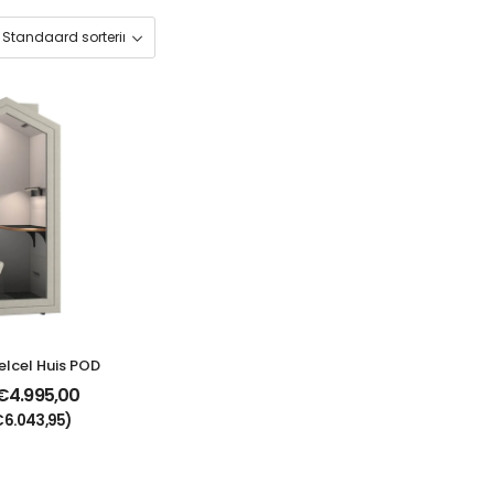
derstoel Beta
9,00
 btw
€
252,89
)
elcel Huis POD
€
4.995,00
€
6.043,95
)