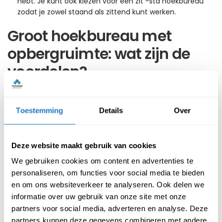
hebt. Je kunt ook kiezen voor een zit -sta hoekbureau
zodat je zowel staand als zittend kunt werken.
Groot hoekbureau met
opbergruimte: wat zijn de
voordelen?
Je kunt kiezen voor een L-vorm bureau of een groot
hoekbureau met opbergruimte. Deze bureaus zijn voorzien
Toestemming
Details
Over
van een ladekast met een slot op één hoek. Wil je een
groot hoekbureau voor 2 personen? Dan kun je deze
werkplekken ook uitbreiden met losse ladeblokken of een
Deze website maakt gebruik van cookies
kabelmanagement systeem. Zo houd je het blad
opgeruimd en netjes. Naast voldoende opbergruimte heeft
We gebruiken cookies om content en advertenties te
een groot hoekbureau nog meer fijne voordelen.
personaliseren, om functies voor social media te bieden
en om ons websiteverkeer te analyseren. Ook delen we
1. Geschikt voor kleine kantoren en
informatie over uw gebruik van onze site met onze
werkplekken
partners voor social media, adverteren en analyse. Deze
partners kunnen deze gegevens combineren met andere