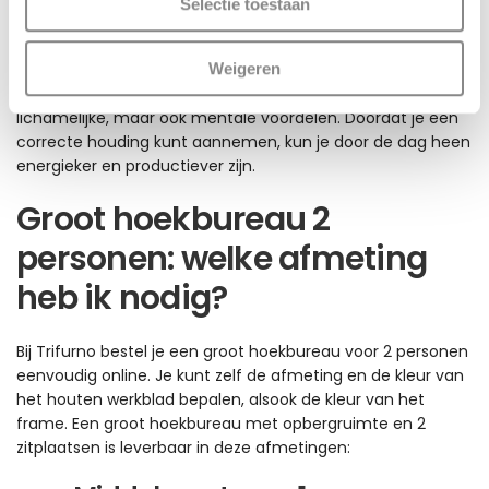
Selectie toestaan
zit-sta-bureau of een elektrisch verstelbaar hoekbureau,
hebben een ergonomisch design. Dat betekent dat je altijd
Weigeren
de juiste werkhouding kunt aannemen, mede omdat ze zijn
ontwikkeld volgens de voorschriften van de ARBO. Dit heeft
lichamelijke, maar ook mentale voordelen. Doordat je een
correcte houding kunt aannemen, kun je door de dag heen
energieker en productiever zijn.
Groot hoekbureau 2
personen: welke afmeting
heb ik nodig?
Bij Trifurno bestel je een groot hoekbureau voor 2 personen
eenvoudig online. Je kunt zelf de afmeting en de kleur van
het houten werkblad bepalen, alsook de kleur van het
frame. Een groot hoekbureau met opbergruimte en 2
zitplaatsen is leverbaar in deze afmetingen: