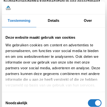
budgetvriendelijke kantinetafels in ons assortiment.
Voor iedere kantine heeft Trifurno een oplossing!
Bekijk kantinetafels
Toestemming
Details
Over
Deze website maakt gebruik van cookies
Bartafels
We gebruiken cookies om content en advertenties te
personaliseren, om functies voor social media te bieden
Bartafels
zijn ideaal voor informele overleggen, flexibele
en om ons websiteverkeer te analyseren. Ook delen we
werkplekken of als stijlvolle kantinetafel. Bartafels bieden
informatie over uw gebruik van onze site met onze
sfeer, comfort en stijl tegelijk.
Daarnaast worden
bartafels ook vaak gebruikt als staande werkplek. Zo
partners voor social media, adverteren en analyse. Deze
stimuleren bartafels niet alleen de creativiteit op
partners kunnen deze gegevens combineren met andere
kantoor, maar ook de productiviteit.
Als kers op de
informatie die u aan ze heeft verstrekt of die ze hebben
taart is een bartafel ook bijzonder ruimtebesparend en
verzameld op basis van uw gebruik van hun services.
daarmee dus ook ideaal voor kantoren waar de ruimte
beperkt is. Bij Trifurno hebben we diverse stijlvolle,
Toestemmingsselectie
duurzame en praktische bartafels in ons assortiment.
Noodzakelijk