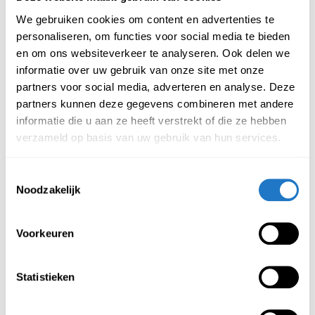
Gewichtsregeling
We gebruiken cookies om content en advertenties te
Gasveer geschikt tot 200 kg
personaliseren, om functies voor social media te bieden
Stoel is in hoogte verstelbaar
en om ons websiteverkeer te analyseren. Ook delen we
informatie over uw gebruik van onze site met onze
Zitting is in diepte verstelbaar
partners voor social media, adverteren en analyse. Deze
Rug hoogte is instelbaar
partners kunnen deze gegevens combineren met andere
Beschikt over een lendesteun verstelling
informatie die u aan ze heeft verstrekt of die ze hebben
Voorzien van hoogte verstelbare armleggers
verzameld op basis van uw gebruik van hun services.
Zachte PU armlegger opdekjes
De 5 geremde wielen zijn geschikt voor tapijt
Toestemmingsselectie
Zitting verkrijgbaar in 2 stofsoorten : leder of zwart
Noodzakelijk
polyester
Rug verkrijgbaar in 2 stofsoorten : leder of zwart
Voorkeuren
polyester
Zwart voetenkruis 72 cm
Wordt standaard gemonteerd geleverd
Statistieken
Gewicht stoel 32 kg