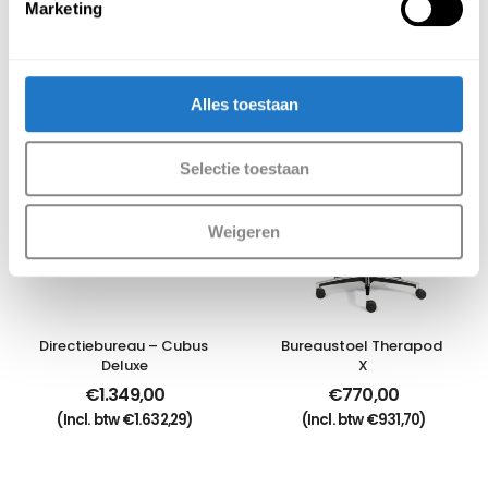
Marketing
Aanbevolen producten
Meer producten
Alles toestaan
Selectie toestaan
Weigeren
Directiebureau – Cubus 
Bureaustoel Therapod 
Deluxe
X
€
1.349,00
€
770,00
(Incl. btw
€
1.632,29
)
(Incl. btw
€
931,70
)