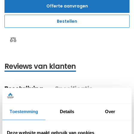
Offerte aanvragen
Bestellen
Reviews van klanten
Beschrijving
Specificatie
Kenmerken Bureaustoel 24 uur – Alpha stof
Toestemming
Details
Over
Synchroon mechaniek ( 4 posities )
Deze website maakt gebruik van cookies
Afzonderlijk instelbare zitting ( 3 graden )