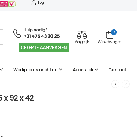
Login
Hulp nodig?
:
0
+31 475 43 20 25
Vergelijk
Winkelwagen
OFFERTE AANVRAGEN
Werkplaatsinrichting
Akoestiek
Contact
 x 92 x 42