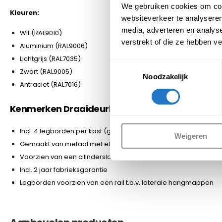
We gebruiken cookies om cont
Kleuren:
websiteverkeer te analyseren
media, adverteren en analys
Wit (RAL9010)
verstrekt of die ze hebben v
Aluminium (RAL9006)
Lichtgrijs (RAL7035)
Toestemmingsselectie
Zwart (RAL9005)
Noodzakelijk
Antraciet (RAL7016)
Kenmerken Draaideurkast 195 x 92 x 42:
Incl. 4 legborden per kast (geschikt voor 5 rijen ordners)
Weigeren
Gemaakt van metaal met elektrostatische poedercoating
Voorzien van een cilinderslot met 2 sleutels
Incl. 2 jaar fabrieksgarantie
Legborden voorzien van een rail t.b.v. laterale hangmappen