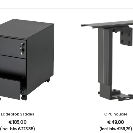
Ladeblok 3 lades
CPU houder
€
185,00
€
49,00
(Incl. btw
€
223,85
)
(Incl. btw
€
59,29
)