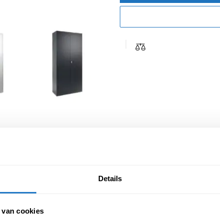
Details
 van cookies
d vermeld zal de kast in een vijftal verschillende kleuren beschikbaar