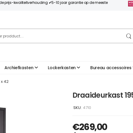
nde prijs-kwaliteitverhouding ✔5-10 jaar garantie op de meeste
Archiefkasten
Lockerkasten
Bureau accessoires
 x 42
Draaideurkast 195
SKU:
4710
€
269,00