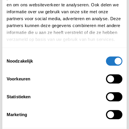
en om ons websiteverkeer te analyseren. Ook delen we
informatie over uw gebruik van onze site met onze
Onderstaand staan de kenmerken van deze exclusieve en
partners voor social media, adverteren en analyse. Deze
tijdloze dressoirkast beschreven.
partners kunnen deze gegevens combineren met andere
informatie die u aan ze heeft verstrekt of die ze hebben
Kenmerken dressoirkast Cubus – 2 lades:
verzameld op basis van uw gebruik van hun services.
Het meubel is leverbaar in één kleur. Een mat antraciet
Toestemmingsselectie
kleurig onderstel i.c.m. een Halifax-eiken blad.
Noodzakelijk
Het blad beschikt over een dikte van 18 mm
Kunststof stootranden van 2 mm dik
Afmetingen deze kast zijn: 160 x 44 x 108 cm
Voorkeuren
Beschikt over een garantieperiode van 5 jaar
Statistieken
Aanbevolen producten
Meer producten
Marketing