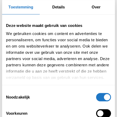
Toestemming
Details
Over
Beschrijving
Specificatie
Deze website maakt gebruik van cookies
Kenmerken loungepoef Avela –
We gebruiken cookies om content en advertenties te
medium
personaliseren, om functies voor social media te bieden
en om ons websiteverkeer te analyseren. Ook delen we
Modulair ontworpen loungepoe
informatie over uw gebruik van onze site met onze
partners voor social media, adverteren en analyse. Deze
Uitgerust met verstelbare voetdoppen voor extra
partners kunnen deze gegevens combineren met andere
stabiliteit
informatie die u aan ze heeft verstrekt of die ze hebben
Leverbaar in drie verschillende afmetingen
verzameld op basis van uw gebruik van hun services.
Bekleed met luxe teddy stof met een zachte, warme
uitstraling
Toestemmingsselectie
Hoogwaardig gevormd schuim voor optimaal
Noodzakelijk
zitcomfort
Belastbaar tot 150 kg
Voorkeuren
Verkrijgbaar in drie stijlvolle kleuren: zwart, beige en