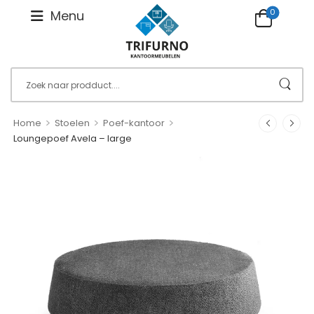
0
Menu
>
>
>
Home
Stoelen
Poef-kantoor
Loungepoef Avela – large