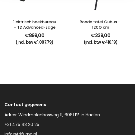
Elektrisch hoekbureau 
Ronde tafel Cubus – 
– TD Advanced-Edge
120Ø cm
€
899,00
€
339,00
(Incl. btw
€
1.087,79
)
(Incl. btw
€
410,19
)
Contact gegevens
Adres: Windmolenbosweg 11, 6081 PE in Haelen
+31 475 43 20 25
info@trifurno.nl