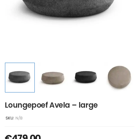
Loungepoef Avela – large
SKU:
N/B
€
479,00