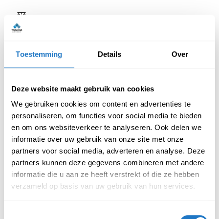
Toestemming
Details
Over
Reviews van klanten
Deze website maakt gebruik van cookies
Beschrijving
Specificatie
We gebruiken cookies om content en advertenties te
personaliseren, om functies voor social media te bieden
en om ons websiteverkeer te analyseren. Ook delen we
Deze kast heeft als afmeting H105 x B120 x D43 cm. Zoals
informatie over uw gebruik van onze site met onze
bovenstaand vermeld zal de kast in een vijftal verschillende
partners voor social media, adverteren en analyse. Deze
kleuren beschikbaar zijn namelijk:
partners kunnen deze gegevens combineren met andere
informatie die u aan ze heeft verstrekt of die ze hebben
Kleuren:
verzameld op basis van uw gebruik van hun services.
Wit (RAL9010)
Aluminium (RAL9006)
Toestemmingsselectie