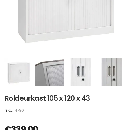
Roldeurkast 105 x 120 x 43
SKU:
4780
€
339,00