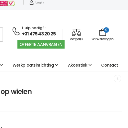
Login
Hulp nodig?
:
0
+31 475 43 20 25
Vergelijk
Winkelwagen
OFFERTE AANVRAGEN
Werkplaatsinrichting
Akoestiek
Contact
 op wielen