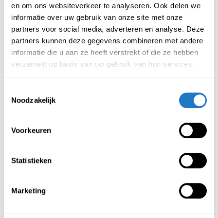
en om ons websiteverkeer te analyseren. Ook delen we
Onderstaand staan de kenmerken van deze vergadertafel
informatie over uw gebruik van onze site met onze
beschreven.
partners voor social media, adverteren en analyse. Deze
Kenmerken TM – Vergadertafel:
partners kunnen deze gegevens combineren met andere
informatie die u aan ze heeft verstrekt of die ze hebben
Het meubel is leverbaar in een drietal kleuren
verzameld op basis van uw gebruik van hun services.
(Donker-eiken, Robson-eiken & Halifax-eiken)
Kunststof stootranden van 2 mm dik
Toestemmingsselectie
Noodzakelijk
Hoogte van het bureau is 75 cm
Afmetingen blad zijn als volgt:
220 x 100 en is 38 mm dik
Voorkeuren
Beschikt over een garantieperiode van 5 jaar
Statistieken
Aanbevolen producten
Meer producten
Marketing