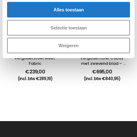
Alles toestaan
Selectie toestaan
Weigeren
Vergaderstoel Meet 
Vergadertafel Cubus 
Fabric
met zwevend blad – 
220 x 110 cm
€
239,00
€
695,00
(Incl. btw
€
289,19
)
(Incl. btw
€
840,95
)