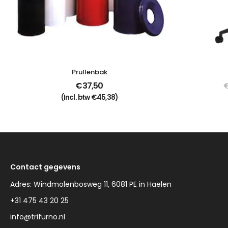
Prullenbak
€
37,50
(Incl. btw
€
45,38
)
Contact gegevens
Adres: Windmolenbosweg 11, 6081 PE in Haelen
+31 475 43 20 25
info@trifurno.nl