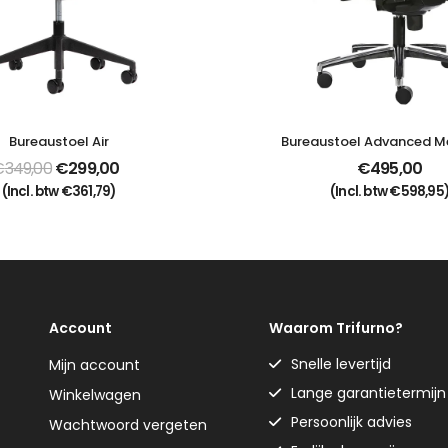
Bureaustoel Air
Bureaustoel Advanced M
€
349,00
€
299,00
€
495,00
(Incl. btw
€
361,79
)
(Incl. btw
€
598,95
Account
Waarom Trifurno?
Snelle levertijd
Mijn account
Lange garantietermijn
Winkelwagen
Persoonlijk advies
Wachtwoord vergeten