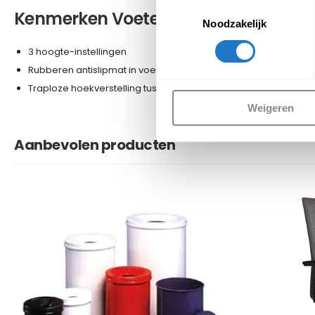
Toestemmingsselectie
Kenmerken Voetensteun – 3 Hoogte-i
Noodzakelijk
3 hoogte-instellingen
Rubberen antislipmat in voetvorm op platform
Traploze hoekverstelling tussen 0-45°
Weigeren
Aanbevolen producten