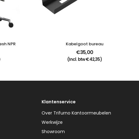
esh NPR
Kabelgoot bureau
€
35,00
)
(Incl. btw
€
42,35
)
Klantenservice
Over Trifurno Kantoormeubelen
Werkwijze
Showroom