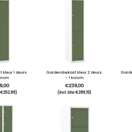
kleur 1 deurs 
Garderobekast kleur 2 deurs 
Garde
kolom
– 1 kolom
9,00
€
239,00
€
252,89
)
(Incl. btw
€
289,19
)