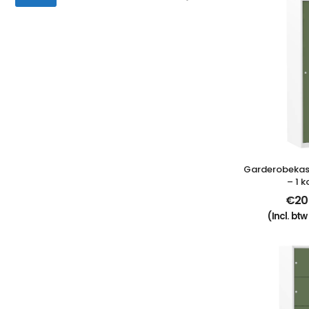
Garderobekast 
– 1 
€
20
(Incl. btw