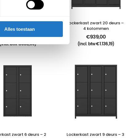
rkast zwart 15 deurs – 
Lockerkast zwart 20 deurs – 
3 kolommen
4 kolommen
Alles toestaan
€
790,00
€
939,00
(Incl. btw
€
955,90
)
(Incl. btw
€
1.136,19
)
rkast zwart 6 deurs – 2 
Lockerkast zwart 9 deurs – 3 