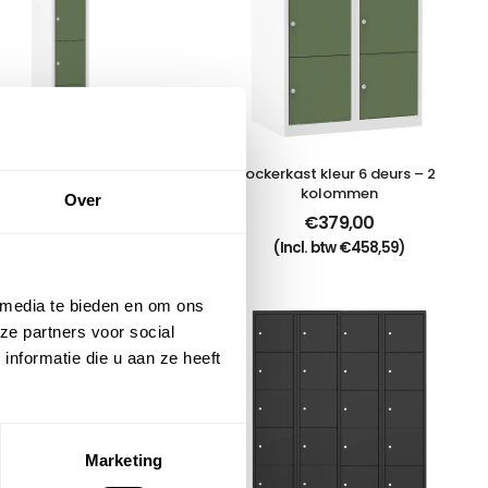
rkast kleur 5 deurs – 1 
Lockerkast kleur 6 deurs – 2 
kolom
kolommen
Over
€
269,00
€
379,00
(Incl. btw
€
325,49
)
(Incl. btw
€
458,59
)
 media te bieden en om ons
ze partners voor social
nformatie die u aan ze heeft
Marketing