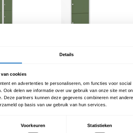
r 10 deurs – 2 
Lockerkast kleur 3 deurs – 1 
Locke
mmen
kolom
Details
9,00
€
229,00
€
555,39
)
(Incl. btw
€
277,09
)
 van cookies
ent en advertenties te personaliseren, om functies voor social
. Ook delen we informatie over uw gebruik van onze site met on
e. Deze partners kunnen deze gegevens combineren met andere i
erzameld op basis van uw gebruik van hun services.
Voorkeuren
Statistieken