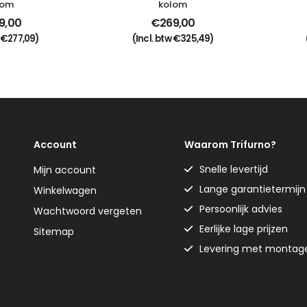
lom
kolom
9,00
€
269,00
w
€
277,09
)
(Incl. btw
€
325,49
)
Account
Waarom Trifurno?
Snelle levertijd
Mijn account
Lange garantietermijn
Winkelwagen
Persoonlijk advies
Wachtwoord vergeten
Eerlijke lage prijzen
Sitemap
Levering met montag