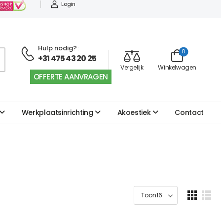
Login
Hulp nodig?
:
0
+31 475 43 20 25
Vergelijk
Winkelwagen
OFFERTE AANVRAGEN
Werkplaatsinrichting
Akoestiek
Contact