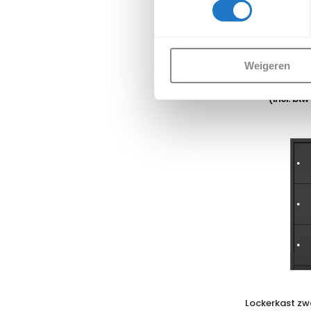
Lockerkast zwa
2 kol
Weigeren
€
46
(Incl. btw
Lockerkast zwa