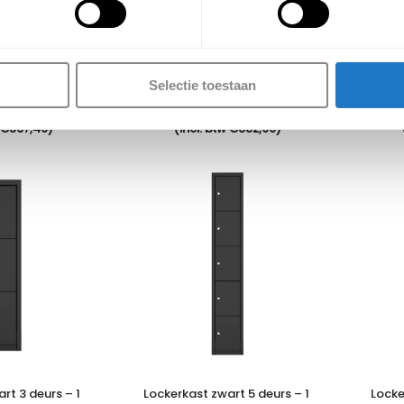
rt 10 deurs – 
Lockerkast zwart 12 deurs – 
Locke
ommen
4 kolommen
Selectie toestaan
9,00
€
729,00
€
567,49
)
(Incl. btw
€
882,09
)
rt 3 deurs – 1 
Lockerkast zwart 5 deurs – 1 
Locke