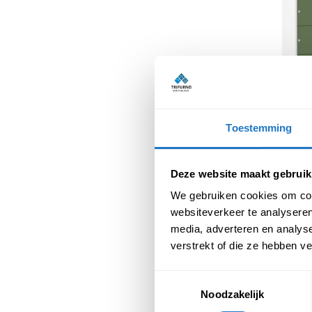
Lockerkast kleu
kolo
Toestemming
€
45
(Incl. btw
Deze website maakt gebruik
We gebruiken cookies om cont
websiteverkeer te analyseren
media, adverteren en analys
verstrekt of die ze hebben v
Toestemmingsselectie
Noodzakelijk