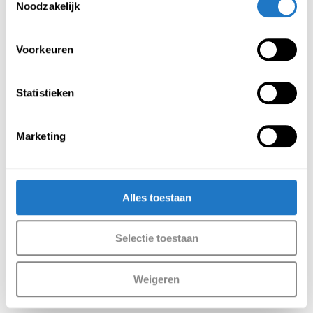
Noodzakelijk
Lockerkast zwart 15 
Lockerkast zwart 20 
deurs – 3 kolommen
deurs – 4 kolommen
€
790,00
€
939,00
Voorkeuren
(Incl. btw
€
955,90
)
(Incl. btw
€
1.136,19
)
Statistieken
Marketing
Alles toestaan
Selectie toestaan
Lockerkast zwart 3 
Lockerkast zwart 5 
deurs – 1 kolom
deurs – 1 kolom
€
229,00
€
269,00
Weigeren
(Incl. btw
€
277,09
)
(Incl. btw
€
325,49
)