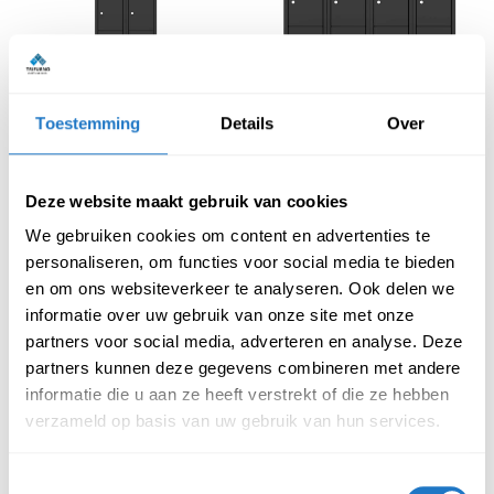
Toestemming
Details
Over
Lockerkast zwart 10 
Lockerkast zwart 12 
deurs – 2 kolommen
deurs – 4 kolommen
€
469,00
€
729,00
Deze website maakt gebruik van cookies
(Incl. btw
€
567,49
)
(Incl. btw
€
882,09
)
We gebruiken cookies om content en advertenties te
personaliseren, om functies voor social media te bieden
en om ons websiteverkeer te analyseren. Ook delen we
informatie over uw gebruik van onze site met onze
partners voor social media, adverteren en analyse. Deze
partners kunnen deze gegevens combineren met andere
informatie die u aan ze heeft verstrekt of die ze hebben
verzameld op basis van uw gebruik van hun services.
Toestemmingsselectie