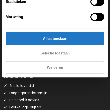
Statistieken
Vind ons op Social media
Marketing
Account
Alles toestaan
Mijn account
Winkelwagen
Selectie toestaan
Wachtwoord vergeten
Sitemap
Weigeren
Waarom Trifurno?
Snelle levertijd
Lange garantietermijn
Persoonlijk advies
Eerlijke lage prijzen