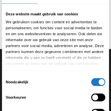
€
325,00
€
335,00
(Incl. btw
€
393,25
)
(Incl. btw
€
405,35
)
Deze website maakt gebruik van cookies
We gebruiken cookies om content en advertenties te
personaliseren, om functies voor social media te bieden
en om ons websiteverkeer te analyseren. Ook delen we
informatie over uw gebruik van onze site met onze
partners voor social media, adverteren en analyse. Deze
partners kunnen deze gegevens combineren met andere
informatie die u aan ze heeft verstrekt of die ze hebben
verzameld op basis van uw gebruik van hun services.
Contact gegevens
Adres: Windmolenbosweg 11, 6081 PE in Haelen
Toestemmingsselectie
+31 475 43 20 25
Noodzakelijk
info@trifurno.nl
Voorkeuren
Openingstijden: Ma - Vr / 9:00 - 17.00
Showroom alleen open op afspraak, ook op zaterdag.