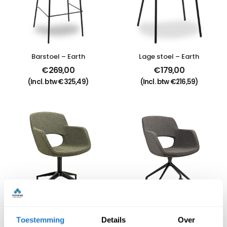
Barstoel – Earth
Lage stoel – Earth
€
269,00
€
179,00
(Incl. btw
€
325,49
)
(Incl. btw
€
216,59
)
Vergaderstoel Bouclé 
Vergaderstoel Bouclé 
Toestemming
Details
Over
kruisvoet
op wielen