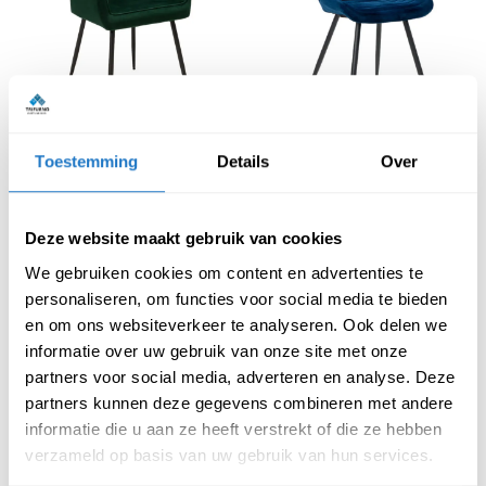
Stoel Dux velvet
Stoel Jax velvet
Toestemming
Details
Over
€
139,00
€
114,00
(Incl. btw
€
168,19
)
(Incl. btw
€
137,94
)
Deze website maakt gebruik van cookies
We gebruiken cookies om content en advertenties te
personaliseren, om functies voor social media te bieden
en om ons websiteverkeer te analyseren. Ook delen we
informatie over uw gebruik van onze site met onze
partners voor social media, adverteren en analyse. Deze
partners kunnen deze gegevens combineren met andere
informatie die u aan ze heeft verstrekt of die ze hebben
verzameld op basis van uw gebruik van hun services.