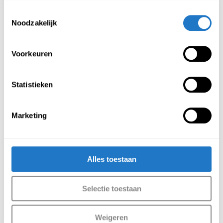
Stoel Lev velvet
Stoel Lin
Toestemmingsselectie
€
159,00
€
189,00
Noodzakelijk
(Incl. btw
€
192,39
)
(Incl. btw
€
228,69
)
Voorkeuren
Statistieken
Marketing
Stoel Mik velvet
Alles toestaan
€
169,00
(Incl. btw
€
204,49
)
Selectie toestaan
Weigeren