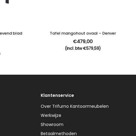
evend blad 
Tafel mangohout ovaal – Denver
€
479,00
(Incl. btw
€
579,59
)
)
Klantenservice
Over Trifurno Kantoormeubelen
Werkwijze
Showroom
Betaalmethoden