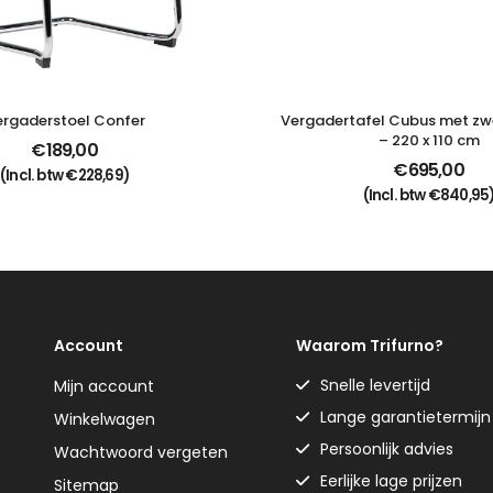
ergaderstoel Confer
Vergadertafel Cubus met zw
– 220 x 110 cm
€
189,00
€
695,00
(Incl. btw
€
228,69
)
(Incl. btw
€
840,95
Account
Waarom Trifurno?
Snelle levertijd
Mijn account
Lange garantietermijn
Winkelwagen
Persoonlijk advies
Wachtwoord vergeten
Eerlijke lage prijzen
Sitemap