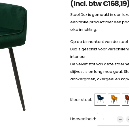
(Incl. btw
€
168,19
Stoel Dux is gemaakt in een lux
een textielproduct met een poo
elke inrichting.
Op de binnenkant van de stoel z
Dux is geschikt voor verschille
interieur.
De velvet stof van deze stoel h
slijtvast is en lang mee gaat. S
donkergroen, okergeel en kope
Kleur stoel:
Hoeveelheid: