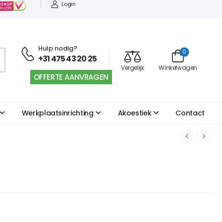
Login
Hulp nodig?
:
0
+31 475 43 20 25
Vergelijk
Winkelwagen
OFFERTE AANVRAGEN
Werkplaatsinrichting
Akoestiek
Contact