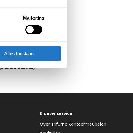
Marketing
ustoel Advanced Mesh 
NPR
Alles toestaan
€
495,00
(Incl. btw
€
598,95
)
Klantenservice
Over Trifurno Kantoormeubelen