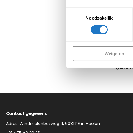
Toestemmingsselectie
Noodzakelijk
Kantinesto
stape
Weigeren
€
8
(Incl. bt
Contact gegevens
Adres: Windmolenbosweg 11, 6081 PE in Haelen