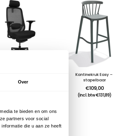
austoel Zwart – Mono
Kantinekruk Easy – 
stapelbaar
€
399,00
€
369,00
Over
€
109,00
(Incl. btw
€
446,49
)
(Incl. btw
€
131,89
)
 media te bieden en om ons
ze partners voor social
nformatie die u aan ze heeft