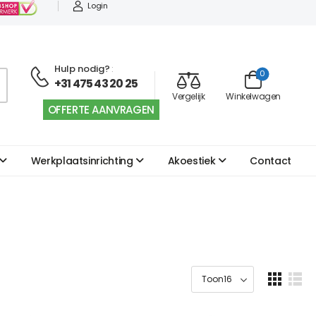
Login
Hulp nodig?
:
0
+31 475 43 20 25
Vergelijk
Winkelwagen
OFFERTE AANVRAGEN
Werkplaatsinrichting
Akoestiek
Contact