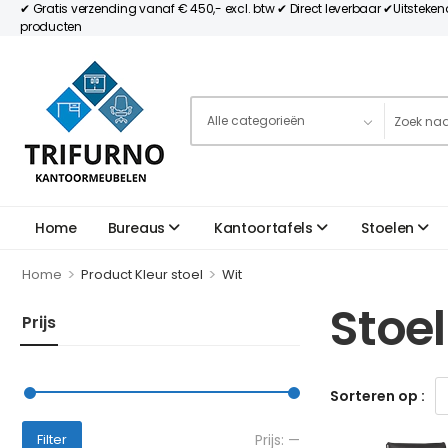
✔ Gratis verzending vanaf € 450,- excl. btw ✔ Direct leverbaar ✔Uitsteke
producten
Home
Bureaus
Kantoortafels
Stoelen
>
>
Home
Product Kleur stoel
Wit
Stoel
Prijs
Sorteren op :
Prijs:
—
Filter