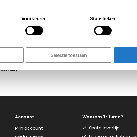
Voorkeuren
Statistieken
el Easy – 
Leren vergaderstoel Adapt
Burea
lbaar
Selectie toestaan
€
219,00
9,00
(Incl. btw
€
264,99
)
w
€
107,69
)
Account
Waarom Trifurno?
Snelle levertijd
Mijn account
Lange garantietermijn