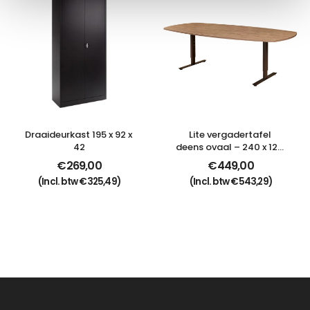
Draaideurkast 195 x 92 x 
Lite vergadertafel 
42
deens ovaal – 240 x 120 
cm
€
269,00
€
449,00
(Incl. btw
€
325,49
)
(Incl. btw
€
543,29
)