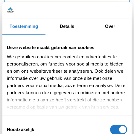
Bestellen
Toestemming
Details
Over
Deze website maakt gebruik van cookies
Reviews van klanten
We gebruiken cookies om content en advertenties te
personaliseren, om functies voor social media te bieden
en om ons websiteverkeer te analyseren. Ook delen we
Beschrijving
Specificatie
informatie over uw gebruik van onze site met onze
partners voor social media, adverteren en analyse. Deze
partners kunnen deze gegevens combineren met andere
Prachtige ergonomisch ontworpen en tevens zeer moderne
informatie die u aan ze heeft verstrekt of die ze hebben
design bureaustoel. Inzetbaar als bureaustoel en
verzameld op basis van uw gebruik van hun services.
vergaderstoel, dat is wat deze stoel uniek maakt.
:
Toestemmingsselectie
Kenmerken bureaustoel Adaptive
Noodzakelijk