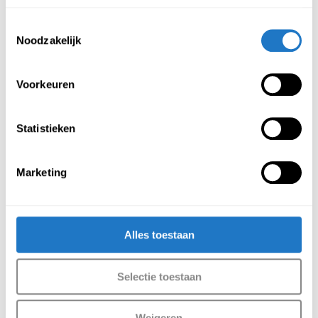
kleur van het frame en van het werkblad volledig zelf
Toestemmingsselectie
bepalen. Kijk wat u mooi vindt en bestel het online of
Noodzakelijk
kom langs in onze showroom.
De voordelen van hoekbureaus
Voorkeuren
Hoekbureaus bieden veel voordelen, waaronder:
Statistieken
Ruimtebesparend design:
Een hoekbureau is heel
geschikt als werkplek in een kleine kantoorruimte of een
thuiswerkplek met beperkte ruimte. Door gebruik te
Marketing
maken van de hoek van een ruimte, blijft er meer
ruimte over op de werkvloer.
Optimale bewegingsvrijheid en een groter
Alles toestaan
werkblad:
Een hoekbureau heeft 2 geïntegreerde
werkbladen in een hoek van 90 graden. Deze L-vorm
Selectie toestaan
zorgt ervoor dat de werkplek makkelijk te bereiken is en
geeft genoeg ruimte voor alle apparatuur die nodig is
tijdens het werk. Ook wordt er meer bewegingsvrijheid
Weigeren