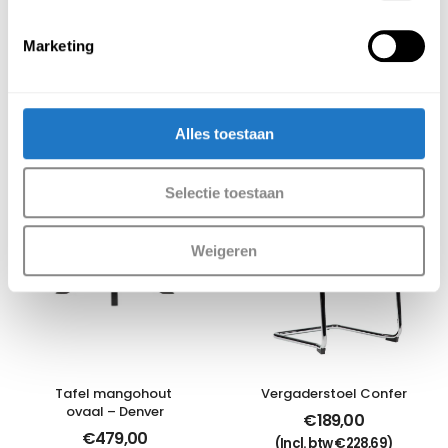
Stapelbaar: Nee
Voorgemonteerd: Nee
Marketing
Aanbevolen producten
Meer producten
Alles toestaan
Selectie toestaan
Weigeren
Tafel mangohout 
Vergaderstoel Confer
ovaal – Denver
€
189,00
€
479,00
(Incl. btw
€
228,69
)