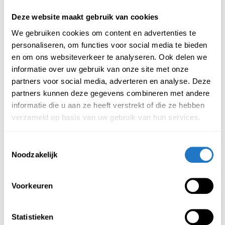
Onderstaand vindt u de kenmerken van deze stoel.
Deze website maakt gebruik van cookies
Kenmerken barkruk Jax:
We gebruiken cookies om content en advertenties te
personaliseren, om functies voor social media te bieden
Moderne stoel
en om ons websiteverkeer te analyseren. Ook delen we
Is waterafstotend
informatie over uw gebruik van onze site met onze
Afnemen met een lichtvochtige doek
partners voor social media, adverteren en analyse. Deze
Voor binnen gebruik
partners kunnen deze gegevens combineren met andere
Materiaal frame: Metaal
informatie die u aan ze heeft verstrekt of die ze hebben
Martindale 70000
verzameld op basis van uw gebruik van hun services.
Hoogte: 104 cm
Zithoogte: 71 cm
Toestemmingsselectie
Breedte: 47 cm
Noodzakelijk
Zitbreedte: 42 cm
Diepte: 46 cm
Voorkeuren
Zitdiepte: 42 cm
Maximaal belastbaar gewicht tot 120 kg
Statistieken
Beschikt over vloerbeschermers