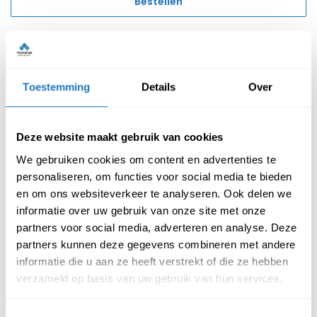
Bestellen
Toestemming
Details
Over
Reviews van klanten
Deze website maakt gebruik van cookies
Beschrijving
Specificatie
We gebruiken cookies om content en advertenties te
personaliseren, om functies voor social media te bieden
en om ons websiteverkeer te analyseren. Ook delen we
informatie over uw gebruik van onze site met onze
Onderstaand staan de kenmerken van deze budgetvriendelijke
partners voor social media, adverteren en analyse. Deze
bistrotafel beschreven:
partners kunnen deze gegevens combineren met andere
Kenmerken bistrotafel rond – hoge
informatie die u aan ze heeft verstrekt of die ze hebben
variant:
verzameld op basis van uw gebruik van hun services.
Het onderstel is leverbaar in een tweetal kleuren: wit &
Toestemmingsselectie