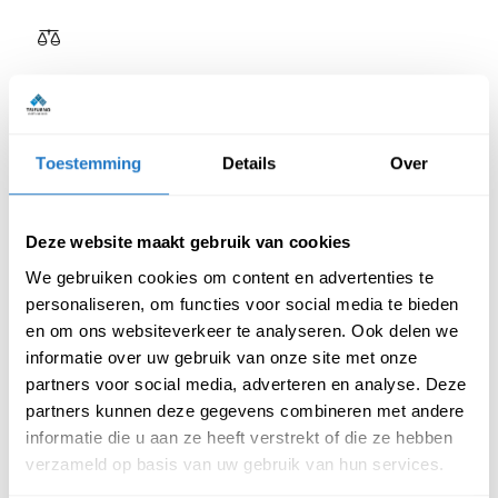
Reviews van klanten
Toestemming
Details
Over
Beschrijving
Specificatie
Deze website maakt gebruik van cookies
We gebruiken cookies om content en advertenties te
Onderstaand staan de kenmerken van deze budgetvriendelijke
personaliseren, om functies voor social media te bieden
en om ons websiteverkeer te analyseren. Ook delen we
bistrotafel beschreven:
informatie over uw gebruik van onze site met onze
Kenmerken bistrotafel vierkant –
partners voor social media, adverteren en analyse. Deze
hoge variant:
partners kunnen deze gegevens combineren met andere
informatie die u aan ze heeft verstrekt of die ze hebben
Het onderstel is leverbaar in een tweetal kleuren: wit &
verzameld op basis van uw gebruik van hun services.
zwart