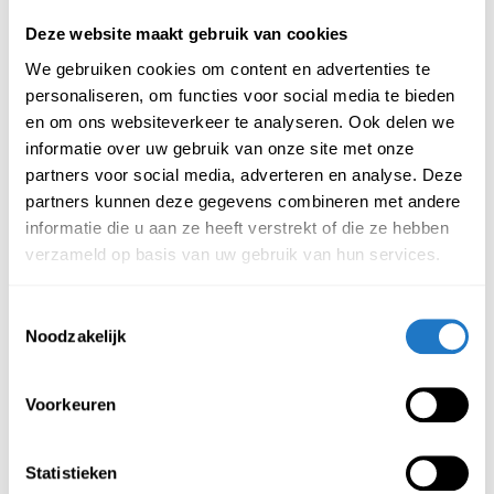
Beschrijving
Specificatie
Deze website maakt gebruik van cookies
We gebruiken cookies om content en advertenties te
Super handige dubbele monitor arm, benieuwd naar de
personaliseren, om functies voor social media te bieden
mogelijkheden? Onderstaand vindt u alle belangrijke
en om ons websiteverkeer te analyseren. Ook delen we
kenmerken.
informatie over uw gebruik van onze site met onze
partners voor social media, adverteren en analyse. Deze
Kenmerken dubbele monitor arm:
partners kunnen deze gegevens combineren met andere
informatie die u aan ze heeft verstrekt of die ze hebben
Vervaardigd uit staal
verzameld op basis van uw gebruik van hun services.
Geschikt voor
monitor
en tot 28 inch
Monitor
gewicht tot max. 14 kg
Toestemmingsselectie
In hoogte en diepte verstelbaar
Noodzakelijk
Paalhoogte 450mm, paaldiameter 35 mm
360 graden roteerbaar
Voorkeuren
180 graden neigbaar en zwenkbaar
Maximaal armbereik 457 mm
Statistieken
Standaard met geïntegreerde bladklem