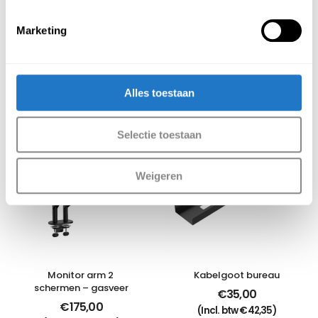
Leverbaar in Aluminium (RAL 9006) , Zwart (RAL 9005)
en Wit (RAL 9010)
Marketing
Aanbevolen producten
Meer producten
Alles toestaan
Selectie toestaan
Weigeren
Monitor arm 2 
Kabelgoot bureau
schermen – gasveer
€
35,00
€
175,00
(Incl. btw
€
42,35
)