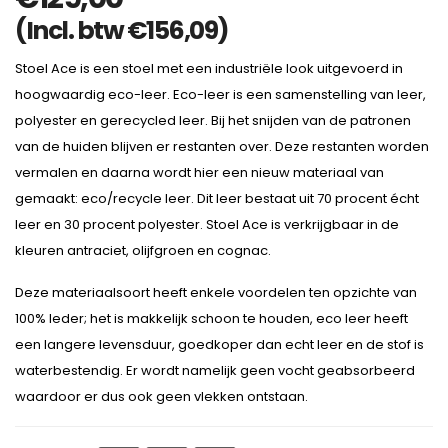
(Incl. btw
€
156,09
)
Stoel Ace is een stoel met een industriële look uitgevoerd in
hoogwaardig eco-leer. Eco-leer is een samenstelling van leer,
polyester en gerecycled leer. Bij het snijden van de patronen
van de huiden blijven er restanten over. Deze restanten worden
vermalen en daarna wordt hier een nieuw materiaal van
gemaakt: eco/recycle leer. Dit leer bestaat uit 70 procent écht
leer en 30 procent polyester.
Stoel Ace is verkrijgbaar in de
kleuren antraciet, olijfgroen en cognac.
Deze materiaalsoort heeft enkele voordelen ten opzichte van
100% leder; het is makkelijk schoon te houden, eco leer heeft
een langere levensduur, goedkoper dan echt leer en de stof is
waterbestendig. Er wordt namelijk geen vocht geabsorbeerd
waardoor er dus ook geen vlekken ontstaan.