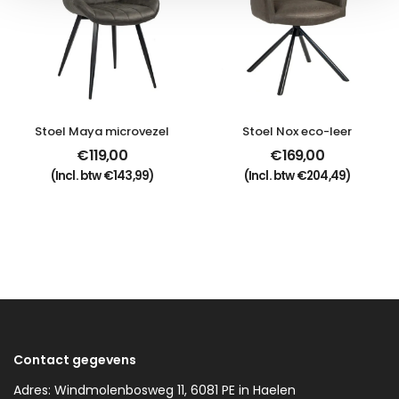
Stoel Maya microvezel
Stoel Nox eco-leer
€
119,00
€
169,00
(Incl. btw
€
143,99
)
(Incl. btw
€
204,49
)
Contact gegevens
Adres: Windmolenbosweg 11, 6081 PE in Haelen