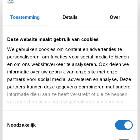
Beschrijving
Specificatie
Toestemming
Details
Over
Stoel Ace heeft een zwart gepoedercoat stalen frame. In
Deze website maakt gebruik van cookies
combinatie met deze eco-lederen zitting is dit een chique doch
We gebruiken cookies om content en advertenties te
betaalbare stoel perfect passend in een horeca interieur of
personaliseren, om functies voor social media te bieden
bedrijfsinterieur. Onderstaand vindt u de kenmerken van deze
en om ons websiteverkeer te analyseren. Ook delen we
stoel:
informatie over uw gebruik van onze site met onze
Kenmerken stoel Nox eco-leer:
partners voor social media, adverteren en analyse. Deze
partners kunnen deze gegevens combineren met andere
Industriële stoel
informatie die u aan ze heeft verstrekt of die ze hebben
verzameld op basis van uw gebruik van hun services.
Is waterafstotend
Afnemen met een lichtvochtige doek
Voor binnen gebruik
Toestemmingsselectie
Noodzakelijk
Dikte onderstel: 3 cm
Materiaal frame: Metaal