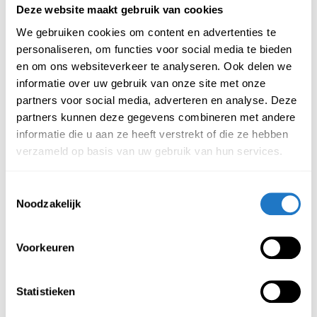
Deze website maakt gebruik van cookies
Beschrijving
Specificatie
We gebruiken cookies om content en advertenties te
personaliseren, om functies voor social media te bieden
en om ons websiteverkeer te analyseren. Ook delen we
Deze Viva vergaderstoel past in vrijwel iedere vergaderruimte.
informatie over uw gebruik van onze site met onze
Onderstaand staan de kenmerken van deze stoel benoemd.
partners voor social media, adverteren en analyse. Deze
Kenmerken Vergaderstoel Viva
partners kunnen deze gegevens combineren met andere
Mesh
informatie die u aan ze heeft verstrekt of die ze hebben
verzameld op basis van uw gebruik van hun services.
Professionele vergaderstoel
Gestoffeerde zit
Toestemmingsselectie
Noodzakelijk
Netwave rugleuning
Kunststof armleggers
Stapelbaar
Voorkeuren
Sledeonderstel in chroom of zwart
Met vloerbescherming
Statistieken
Zitgedeelte op 44 cm hoogte en armleuning op 66 cm