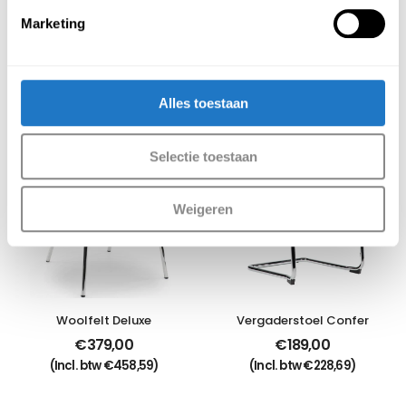
hoogte
Marketing
Aanbevolen producten
Meer producten
Alles toestaan
Selectie toestaan
Weigeren
Woolfelt Deluxe
Vergaderstoel Confer
€
379,00
€
189,00
(Incl. btw
€
458,59
)
(Incl. btw
€
228,69
)