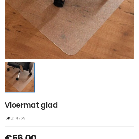
Vloermat glad
SKU:
4769
€
56,00