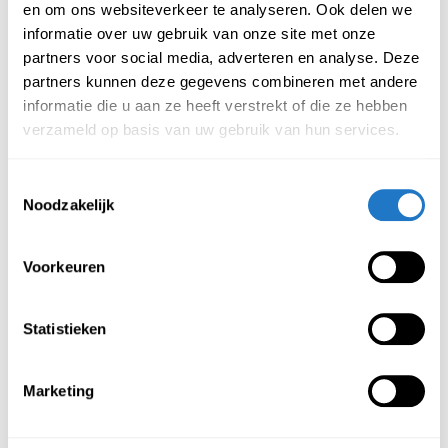
en om ons websiteverkeer te analyseren. Ook delen we
op uw vloer komen. Beschikbaar in twee verschillende maten:
informatie over uw gebruik van onze site met onze
partners voor social media, adverteren en analyse. Deze
120 x 90 cm
partners kunnen deze gegevens combineren met andere
150 x 120 cm
informatie die u aan ze heeft verstrekt of die ze hebben
Kenmerken vloermat glad:
verzameld op basis van uw gebruik van hun services.
Vervaardigd uit polyester (PET) materiaal
Toestemmingsselectie
Zéér transparant waardoor de ondergrond goed
Noodzakelijk
zichtbaar blijft
Afgeronde hoeken
Voorkeuren
Geschikt voor harde vloeren
Statistieken
Aanbevolen producten
Meer producten
Marketing