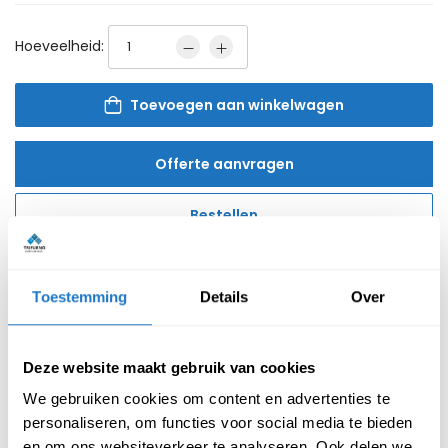
Hoeveelheid:
Toevoegen aan winkelwagen
Offerte aanvragen
Bestellen
Toestemming
Details
Over
Reviews van klanten
Deze website maakt gebruik van cookies
We gebruiken cookies om content en advertenties te
personaliseren, om functies voor social media te bieden
Beschrijving
Specificatie
en om ons websiteverkeer te analyseren. Ook delen we