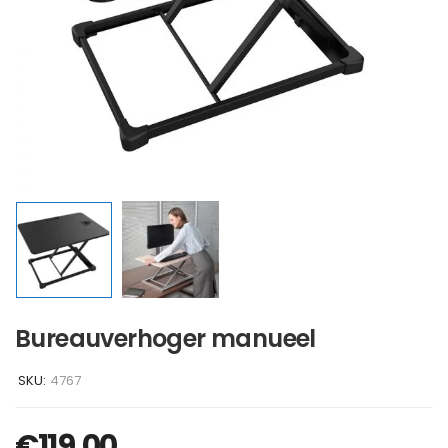
Bureauverhoger manueel
SKU:
4767
€
119,00