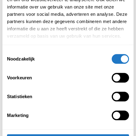
informatie over uw gebruik van onze site met onze
partners voor social media, adverteren en analyse. Deze
Deze bureauverhoger is alleen beschikbaar in het zwart en is
partners kunnen deze gegevens combineren met andere
na het uitpakken van de verpakking per direct bruikbaar.
informatie die u aan ze heeft verstrekt of die ze hebben
verzameld op basis van uw gebruik van hun services.
Kenmerken bureauverhoger manueel:
Toestemmingsselectie
Werkt met gasveer
Noodzakelijk
Heeft een hoogtebereik van 55 – 408 mm
Maximaal gewichtscapaciteit van 8 kg
Voorkeuren
Garantieperiode van 3 jaar
Statistieken
Aanbevolen producten
Meer producten
Marketing