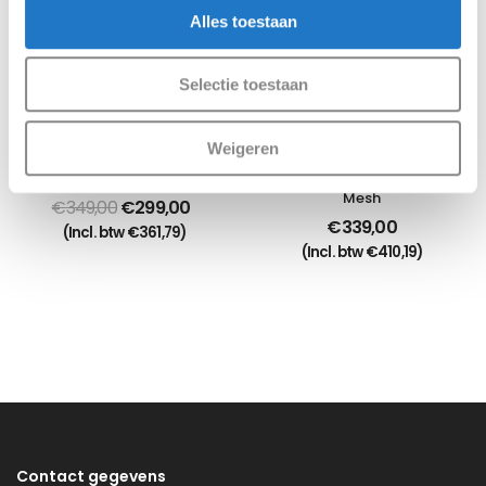
Alles toestaan
Selectie toestaan
Weigeren
Bureaustoel Air
Bureaustoel Soreva 
Mesh
€
349,00
€
299,00
€
339,00
(Incl. btw
€
361,79
)
(Incl. btw
€
410,19
)
Contact gegevens