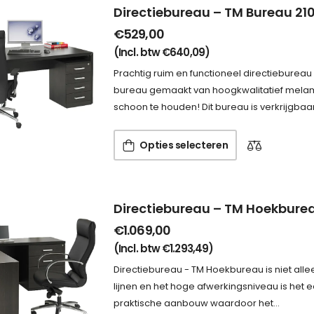
Directiebureau – TM Bureau 21
€
529,00
(Incl. btw
€
640,09
)
Prachtig ruim en functioneel directiebureau
bureau gemaakt van hoogkwalitatief melamin
schoon te houden! Dit bureau is verkrijgbaar
Opties selecteren
Directiebureau – TM Hoekbure
€
1.069,00
(Incl. btw
€
1.293,49
)
Directiebureau - TM Hoekbureau is niet alle
lijnen en het hoge afwerkingsniveau is het
praktische aanbouw waardoor het…