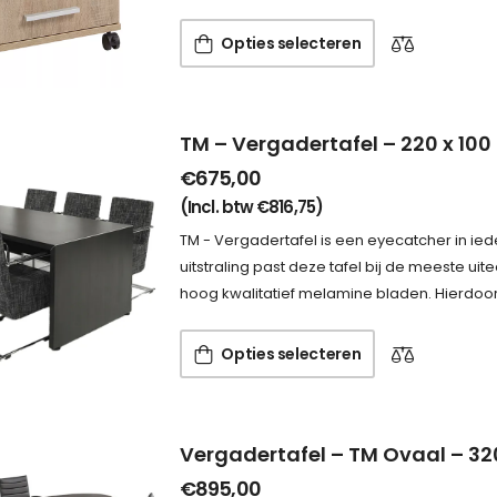
Opties selecteren
TM – Vergadertafel – 220 x 10
€
675,00
(Incl. btw
€
816,75
)
TM - Vergadertafel is een eyecatcher in ie
uitstraling past deze tafel bij de meeste ui
hoog kwalitatief melamine bladen. Hierdoo
Opties selecteren
Vergadertafel – TM Ovaal – 32
€
895,00