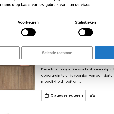
perfect aan op de andere producten uit deze 
erzameld op basis van uw gebruik van hun services.
draaideur kast uitgevoerd in melamine…
Voorkeuren
Statistieken
Opties selecteren
TM – Dressoirkast
Selectie toestaan
€
579,00
(Incl. btw
€
700,59
)
Deze Tri-manage Dressoirkast is een stijlvoll
opbergruimte en is voorzien van een viertal
mogelijkheid heeft om…
Opties selecteren