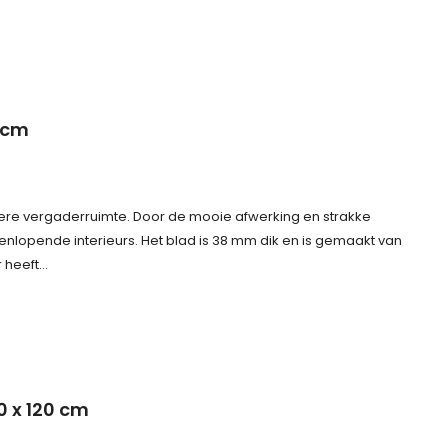
0 cm
dere vergaderruimte. Door de mooie afwerking en strakke
teenlopende interieurs. Het blad is 38 mm dik en is gemaakt van
r heeft…
0 x 120 cm