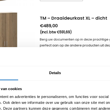
TM – Draaideurkast XL – dicht
€
489,00
(Incl. btw
€
591,69
)
Berg uw documenten op in deze prachtige ges
perfect aan op de andere producten uit deze 
draaideur kast uitgevoerd in melamine…
Opties selecteren
Details
TM – Draaideurkast XL – half o
 van cookies
€
469,00
ent en advertenties te personaliseren, om functies voor social
(Incl. btw
€
567,49
)
. Ook delen we informatie over uw gebruik van onze site met on
Berg uw documenten op in deze prachtige ges
e. Deze partners kunnen deze gegevens combineren met andere i