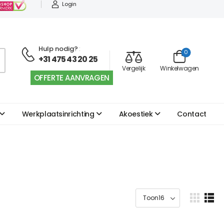
Login
Hulp nodig?
:
0
+31 475 43 20 25
Vergelijk
Winkelwagen
OFFERTE AANVRAGEN
Werkplaatsinrichting
Akoestiek
Contact