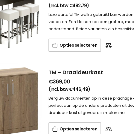
(Incl. btw
€
482,79
)
Luxe bartafel TM welke gebruikt kan worden a
varianten. Een kleinere en een grotere, meer
onderstaand. Beide varianten zijn beschikb
Opties selecteren
TM – Draaideurkast
€
369,00
(Incl. btw
€
446,49
)
Berg uw documenten op in deze prachtige ges
perfect aan op de andere producten uit deze 
draaideur kast uitgevoerd in melamine…
Opties selecteren