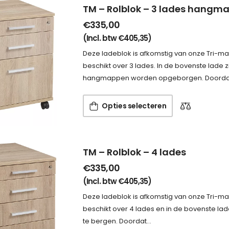
TM – Rolblok – 3 lades hangm
€
335,00
(Incl. btw
€
405,35
)
Deze ladeblok is afkomstig van onze Tri-mana
beschikt over 3 lades. In de bovenste lade
hangmappen worden opgeborgen. Doordat d
Opties selecteren
TM – Rolblok – 4 lades
€
335,00
(Incl. btw
€
405,35
)
Deze ladeblok is afkomstig van onze Tri-mana
beschikt over 4 lades en in de bovenste lad
te bergen. Doordat…