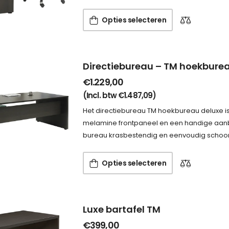
Opties selecteren
Directiebureau – TM hoekbure
€
1.229,00
(Incl. btw
€
1.487,09
)
Het directiebureau TM hoekbureau deluxe is
melamine frontpaneel en een handige aanbo
bureau krasbestendig en eenvoudig schoo
Opties selecteren
Luxe bartafel TM
€
399,00