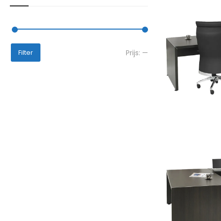
Prijs:
—
Filter