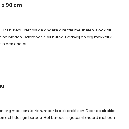
0 x 90 cm
 - TM bureau. Net als de andere directie meubelen is ook dit
e bladen. Daardoor is dit bureau krasvrij en erg makkelijk
 in een drietal…
au
en erg mooi om te zien, maar is ook praktisch. Door de strakke
 een echt design bureau. Het bureau is gecombineerd met een