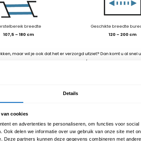
rstelbereik breedte
Geschikte breedte bure
107,5 – 180 cm
120 – 200 cm
kken, maar wil je ook dat het er verzorgd uitziet? Dan komt u al snel 
segment. Het bureau is verstelbaar van 65 t/m 130 cm hoog, hiermee 
ciaal maakt, is dat het beschikbaar is een viertal verschillende vari
Details
 van cookies
ent en advertenties te personaliseren, om functies voor social
. Ook delen we informatie over uw gebruik van onze site met on
e. Deze partners kunnen deze gegevens combineren met andere i