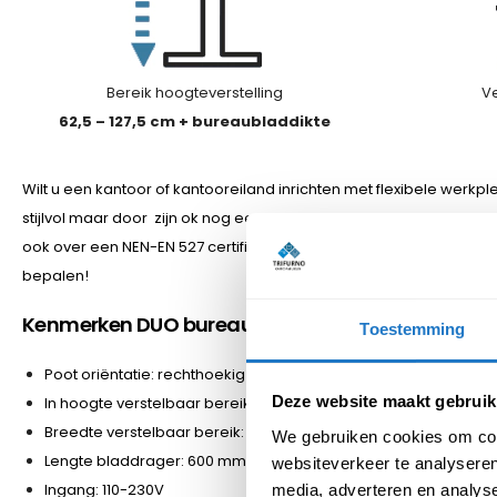
Bereik hoogteverstelling
Ve
62,5 – 127,5 cm + bureaubladdikte
Wilt u een kantoor of kantooreiland inrichten met flexibele werkple
stijlvol maar door zijn ok nog eens de voordeligste binnen haar 
ook over een NEN-EN 527 certificaat. Wat deze duo werkplek nu spe
bepalen!
Kenmerken DUO bureau zit-sta – TD Premium:
Toestemming
Poot oriëntatie: rechthoekig
Deze website maakt gebruik
In hoogte verstelbaar bereik: 625-1275 mm
Breedte verstelbaar bereik: 1075 – 1800 mm
We gebruiken cookies om cont
Lengte bladdrager: 600 mm
websiteverkeer te analyseren
Ingang: 110-230V
media, adverteren en analys