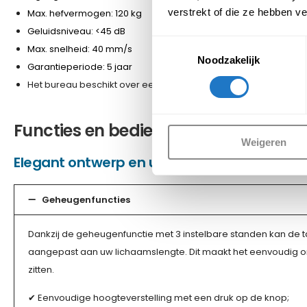
verstrekt of die ze hebben v
Max. hefvermogen: 120 kg
Geluidsniveau: <45 dB
Toestemmingsselectie
Max. snelheid: 40 mm/s
Noodzakelijk
Garantieperiode: 5 jaar
Het bureau beschikt over een
NEN EN 527
certificaat
Functies en bediening DUO bureau z
Weigeren
Elegant ontwerp en uitmuntende technolog
Geheugenfuncties
Dankzij de geheugenfunctie met 3 instelbare standen kan de 
aangepast aan uw lichaamslengte. Dit maakt het eenvoudig om
zitten.
✔ Eenvoudige hoogteverstelling met een druk op de knop;