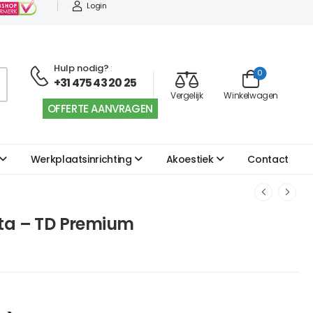
Login
Hulp nodig?
:
0
+31 475 43 20 25
Vergelijk
Winkelwagen
OFFERTE AANVRAGEN
Werkplaatsinrichting
Akoestiek
Contact
sta – TD Premium