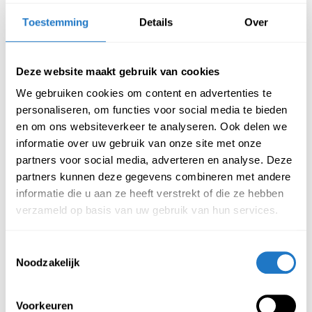
heeft een royale binnenmaat en de metalen garderobekast is
Toestemming
Details
Over
leverbaar in een 30 & 40 cm brede variant.
Kenmerken garderobekast 2 deurs
– 1 kolom
Deze website maakt gebruik van cookies
We gebruiken cookies om content en advertenties te
Kleur romp: Grijs RAL7035
personaliseren, om functies voor social media te bieden
Kleur deuren leverbaar in:
en om ons websiteverkeer te analyseren. Ook delen we
Rood RAL3000
informatie over uw gebruik van onze site met onze
Blauw RAL5010
partners voor social media, adverteren en analyse. Deze
partners kunnen deze gegevens combineren met andere
Grijs RAL7035
informatie die u aan ze heeft verstrekt of die ze hebben
Standaard keuze uit twee verschillende sloten:
verzameld op basis van uw gebruik van hun services.
Cilinderslot
Valgrendelslot
Toestemmingsselectie
Het is ook mogelijk om deze locker
Noodzakelijk
met elektrisch slot te ontvangen.
Neem contact met ons op voor de
mogelijkheden.
Voorkeuren