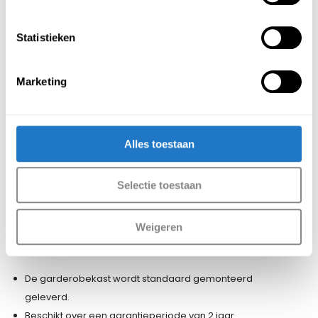
Verder is het mogelijk om te kiezen uit de
volgende deuropties:
Statistieken
Gladde deuren zonder luchtvenster
Deuren met sleuven als luchtvenster
Marketing
Deuren met geperforeerd
luchtvenster (standaard hiermee
uitgerust)
Alles toestaan
Afmetingen lockers 30 cm
Afmeting totaal: H 170 x B 30 x D 50 cm
Selectie toestaan
Netto doorsteek: 170 x 21,2 x 46,8 cm
Afmeting lockers 40cm
Weigeren
Afmeting totaal: H 180 x B 40 x D 50 cm
Netto doorsteek: 170 x 31,2 x 46,8 cm
De garderobekast wordt standaard gemonteerd
geleverd.
Beschikt over een garantieperiode van 2 jaar.