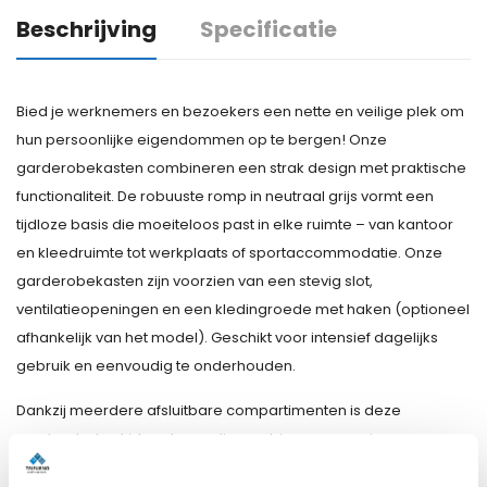
Beschrijving
Specificatie
Bied je werknemers en bezoekers een nette en veilige plek om
hun persoonlijke eigendommen op te bergen! Onze
garderobekasten combineren een strak design met praktische
functionaliteit. De robuuste romp in neutraal grijs vormt een
tijdloze basis die moeiteloos past in elke ruimte – van kantoor
en kleedruimte tot werkplaats of sportaccommodatie. Onze
garderobekasten zijn voorzien van een stevig slot,
ventilatieopeningen en een kledingroede met haken (optioneel
afhankelijk van het model). Geschikt voor intensief dagelijks
gebruik en eenvoudig te onderhouden.
Dankzij meerdere afsluitbare compartimenten is deze
garderobekast ideaal voor diverse binnenomgevingen waar
veiligheid en uitstraling beide van belang zijn. Elk compartiment