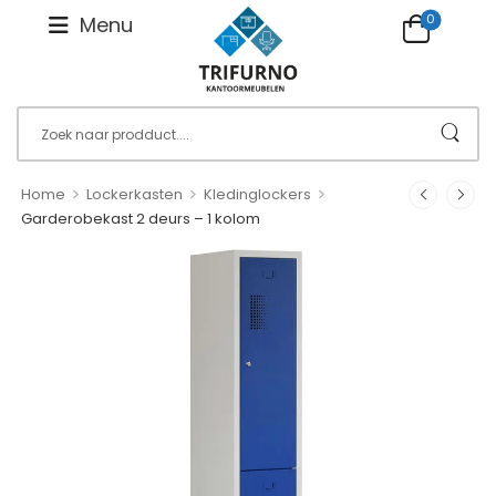
0
Menu
>
>
>
Home
Lockerkasten
Kledinglockers
Garderobekast 2 deurs – 1 kolom