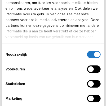
personaliseren, om functies voor social media te bieden
Gestoffeerd met een zeer sterke stof 100.000
en om ons websiteverkeer te analyseren. Ook delen we
Martindale
informatie over uw gebruik van onze site met onze
Zitting gevuld met hoge kwaliteit schuim
partners voor social media, adverteren en analyse. Deze
Kleur stoffering: zwart
partners kunnen deze gegevens combineren met andere
Geschikt tot 120 kg
informatie die u aan ze heeft verstrekt of die ze hebben
5 jaar garantie
verzameld op basis van uw gebruik van hun services.
Afmetingen
Toestemmingsselectie
Zithoogte 48 cm
Noodzakelijk
Hoogte armleggers 66 cm
Hoogte rug vanaf vloer 92 cm
Voorkeuren
Breedte stoel totaal 55 cm
Breedte zitvlak 45 cm
Statistieken
Aanbevolen producten
Meer producten
Marketing