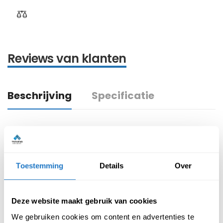
Reviews van klanten
Beschrijving
Specificatie
De Beta past in verschillende kantoorruimtes. Onderstaand
staan de kenmerken van deze stoel benoemd.
Kenmerken Vergaderstoel Beta:
Toestemming
Details
Over
Uniek design met luxe afwerking
Deze website maakt gebruik van cookies
Leverbaar met een zeer stevig zwart sledeframe
Armleuningen met arm pads
We gebruiken cookies om content en advertenties te