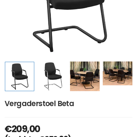
Vergaderstoel Beta
€
209,00