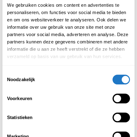
We gebruiken cookies om content en advertenties te
Tenslotte is het belangrijk dat de polsen in de natuurlijke
personaliseren, om functies voor social media te bieden
houding blijven. De vingers mogen naar beneden hangen
en om ons websiteverkeer te analyseren. Ook delen we
om het toetsenbord te ontmoeten, maar de pols mag
informatie over uw gebruik van onze site met onze
nooit naar boven of beneden neigen.
partners voor social media, adverteren en analyse. Deze
partners kunnen deze gegevens combineren met andere
Kortom, een in hoogte verstelbaar bureau heeft veel
informatie die u aan ze heeft verstrekt of die ze hebben
voordelen. Niet alleen krijgt u er een betere werkhouding
verzameld op basis van uw gebruik van hun services.
door omdat u uw spieren vaker gebruikt, het stimuleert ook
uw bloedsomloop. Wat zal resulteren in een productievere
Toestemmingsselectie
werkdag.
Noodzakelijk
Storrs, C. (2016, Juni 8)
Productivity at work by standing up
Opgehaald van
Voorkeuren
https://edition.cnn.com/2016/06/08/health/standing-
desk-productivity/index.html
Statistieken
Marketing