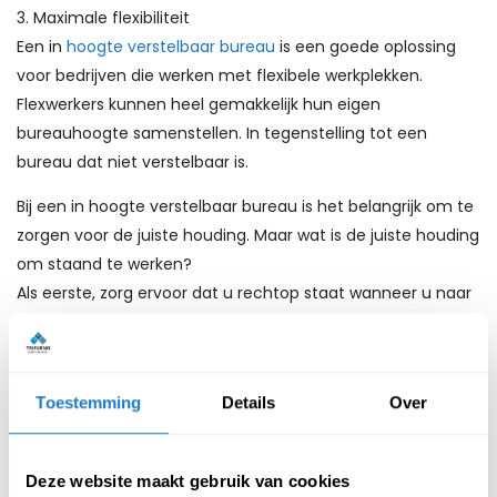
3. Maximale flexibiliteit
Een in
hoogte verstelbaar bureau
is een goede oplossing
voor bedrijven die werken met flexibele werkplekken.
Flexwerkers kunnen heel gemakkelijk hun eigen
bureauhoogte samenstellen. In tegenstelling tot een
bureau dat niet verstelbaar is.
Bij een in hoogte verstelbaar bureau is het belangrijk om te
zorgen voor de juiste houding. Maar wat is de juiste houding
om staand te werken?
Als eerste, zorg ervoor dat u rechtop staat wanneer u naar
het scherm kijkt. Het is belangrijk dat het scherm zich op
ooghoogte bevindt. Deze positie moet ook worden
aangehouden wanneer men zittend werkt. Ten tweede is
Toestemming
Details
Over
het zeer belangrijk dat de armen op het bureau liggen met
een ellebooghoek van 90 graden tevens moet het bureau
op ellebooghoogte staan. Houdt er vervolgens rekening
Deze website maakt gebruik van cookies
mee dat de armen langs het lichaam moeten lopen.