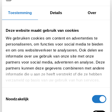
makkelijk. Wij raden u dan ook aan om een bezoek te
brengen aan onze showroom. Hier kunt u al onze stoelen
Toestemming
Details
Over
uitproberen, verder heeft u ook de mogelijkheid in een
proefzit. Op deze manier weet u zeker dat de
Deze website maakt gebruik van cookies
instelbaarheid van de stoel juist is en kunnen wij u
overtuigen van de kwaliteit van onze stoelen.
We gebruiken cookies om content en advertenties te
personaliseren, om functies voor social media te bieden
Tags:
Bureaustoel
Ergonomie
en om ons websiteverkeer te analyseren. Ook delen we
informatie over uw gebruik van onze site met onze
partners voor social media, adverteren en analyse. Deze
partners kunnen deze gegevens combineren met andere
informatie die u aan ze heeft verstrekt of die ze hebben
verzameld op basis van uw gebruik van hun services.
Vorig bericht
Volgende bericht
Toestemmingsselectie
Noodzakelijk