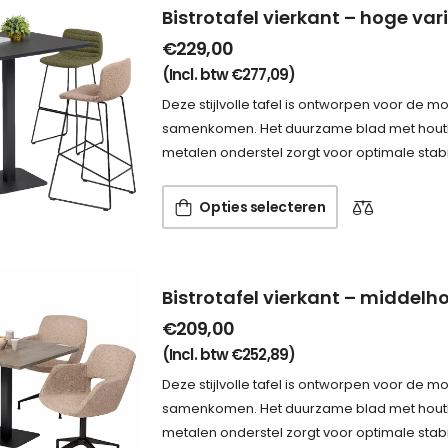
Bistrotafel vierkant – hoge var
€
229,00
(Incl. btw
€
277,09
)
Deze stijlvolle tafel is ontworpen voor de m
samenkomen. Het duurzame blad met houtloo
metalen onderstel zorgt voor optimale stabil
Opties selecteren
Bistrotafel vierkant – middelh
€
209,00
(Incl. btw
€
252,89
)
Deze stijlvolle tafel is ontworpen voor de m
samenkomen. Het duurzame blad met houtloo
metalen onderstel zorgt voor optimale stabil