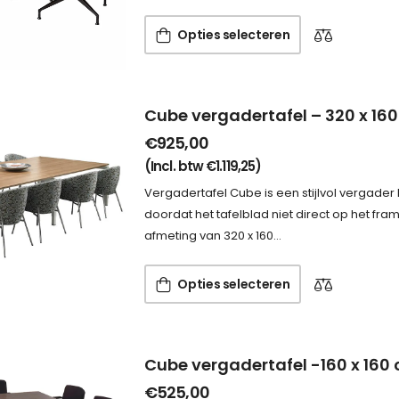
Opties selecteren
Cube vergadertafel – 320 x 16
€
925,00
(Incl. btw
€
1.119,25
)
Vergadertafel Cube is een stijlvol vergader
doordat het tafelblad niet direct op het frame
afmeting van 320 x 160…
Opties selecteren
Cube vergadertafel -160 x 160
€
525,00