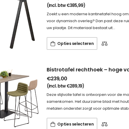
(Incl. btw
€
385,99
)
Zoekt u een moderne kantinetafel hoog om a
voor dynamisch overleg? Dan past deze ruime
uw plaatje. Dit materiaal bestaat uit…
Opties selecteren
Bistrotafel rechthoek – hoge v
€
239,00
(Incl. btw
€
289,19
)
Deze stijlvolle tafel is ontworpen voor de m
samenkomen. Het duurzame blad met houtloo
metalen onderstel zorgt voor optimale stabil
Opties selecteren