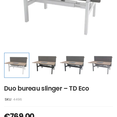
Duo bureau slinger – TD Eco
SKU:
4496
€
769,00