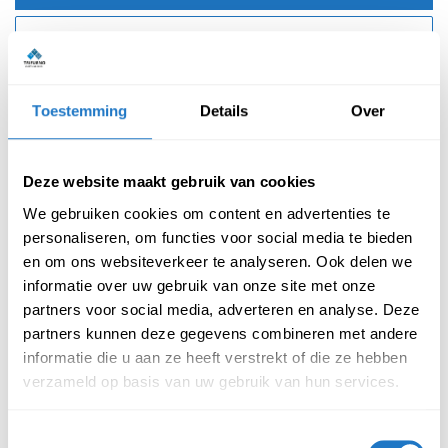
Bestellen
Toestemming
Details
Over
Reviews van klanten
Deze website maakt gebruik van cookies
We gebruiken cookies om content en advertenties te
personaliseren, om functies voor social media te bieden
Beschrijving
Specificatie
en om ons websiteverkeer te analyseren. Ook delen we
informatie over uw gebruik van onze site met onze
partners voor social media, adverteren en analyse. Deze
partners kunnen deze gegevens combineren met andere
Wilt u een kantoor of kantooreiland inrichten met flexibele
informatie die u aan ze heeft verstrekt of die ze hebben
werkplekken, maar wilt u ook dat het er verzorgd uitziet en niet
verzameld op basis van uw gebruik van hun services.
elektrisch verstelbaar is? Dan komt u al snel uit bij een duo
bureau slinger. Deze werkplek is niet alleen stijlvol maar het is
Toestemmingsselectie