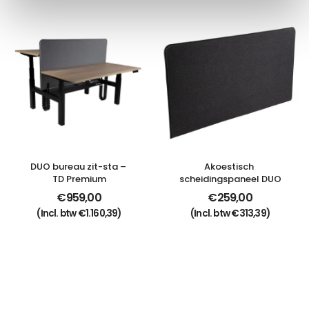
DUO bureau zit-sta – 
Akoestisch 
TD Premium
scheidingspaneel DUO
€
959,00
€
259,00
(Incl. btw
€
1.160,39
)
(Incl. btw
€
313,39
)