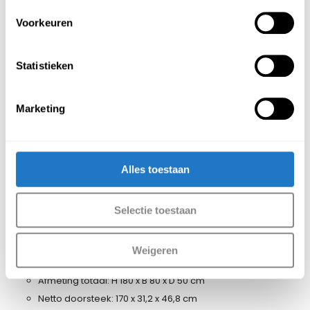
met elektrisch slot te ontvangen.
Voorkeuren
Neem contact met ons op voor de
mogelijkheden.
Statistieken
Verder is het mogelijk om te kiezen uit de
volgende deuropties:
Gladde deuren zonder luchtvenster
Marketing
Deuren met sleuven als luchtvenster
Deuren met geperforeerd
luchtvenster (standaard hiermee
Alles toestaan
uitgerust)
Afmetingen lockers 30 cm
Selectie toestaan
Afmeting totaal: H 170 x B 60 x D 50 cm
Netto doorsteek: 170 x 21,2 x 46,8 cm
Weigeren
Afmeting lockers 40cm
Afmeting totaal: H 180 x B 80 x D 50 cm
Netto doorsteek: 170 x 31,2 x 46,8 cm