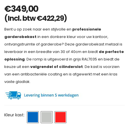
€
349,00
(Incl. btw
€
422,29
)
Bent u op zoek naar een stijlvolle en
professionele
garderobekast
in een donkere kleur voor uw kantoor,
ontvangstruimte of garderobe? Deze garderobekast metaal is
leverbaar in een breedte van 30 of 40cm en biedt
de
perfecte
oplossing
. De romp is uitgevoerd in grijs RAL7035 en biedt de
keuze uit een
valgrendel of cilinderslot
. De kast is voorzien
van een antibacteriële coating en is afgewerkt met een kras
vaste gladlak.
Kleur kast: