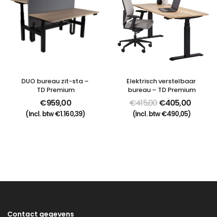
DUO bureau zit-sta – 
Elektrisch verstelbaar 
TD Premium
bureau – TD Premium
€
959,00
€
415,00
€
405,00
(Incl. btw
€
1.160,39
)
(Incl. btw
€
490,05
)
Contact gegevens