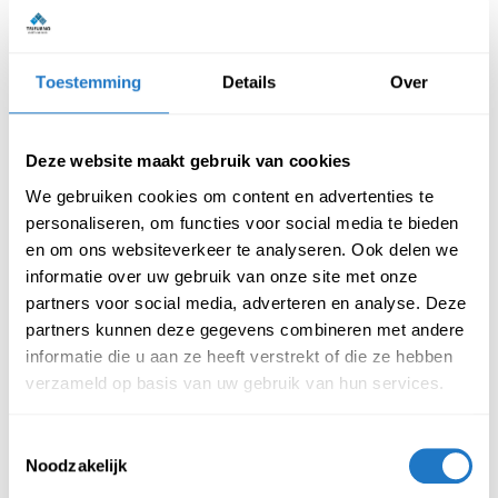
Dankzij meerdere afsluitbare compartimenten is deze
garderobekast ideaal voor diverse binnenomgevingen waar
veiligheid en uitstraling beide van belang zijn. Elk compartiment
Toestemming
Details
Over
heeft een royale binnenmaat en de metalen garderobekast is
leverbaar in een 30 & 40 cm brede variant.
Deze website maakt gebruik van cookies
Kenmerken garderobekast 2 deurs
We gebruiken cookies om content en advertenties te
– 2 kolommen
personaliseren, om functies voor social media te bieden
en om ons websiteverkeer te analyseren. Ook delen we
Kleur romp: Grijs RAL7035
informatie over uw gebruik van onze site met onze
Kleur deuren leverbaar in:
partners voor social media, adverteren en analyse. Deze
Rood RAL3000
partners kunnen deze gegevens combineren met andere
Blauw RAL5010
informatie die u aan ze heeft verstrekt of die ze hebben
Grijs RAL7035
verzameld op basis van uw gebruik van hun services.
Standaard keuze uit twee verschillende sloten:
Cilinderslot
Toestemmingsselectie
Valgrendelslot
Noodzakelijk
Het is ook mogelijk om deze locker