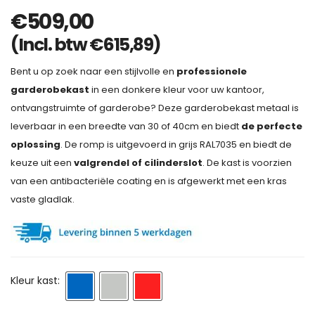
€
509,00
(Incl. btw
€
615,89
)
Bent u op zoek naar een stijlvolle en
professionele
garderobekast
in een donkere kleur voor uw kantoor,
ontvangstruimte of garderobe? Deze garderobekast metaal is
leverbaar in een breedte van 30 of 40cm en biedt
de
perfecte
oplossing
. De romp is uitgevoerd in grijs RAL7035 en biedt de
keuze uit een
valgrendel of cilinderslot
. De kast is voorzien
van een antibacteriële coating en is afgewerkt met een kras
vaste gladlak.
Kleur kast: