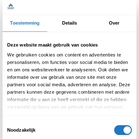
Dankzij meerdere afsluitbare compartimenten is deze
garderobekast ideaal voor diverse binnenomgevingen waar
veiligheid en uitstraling beide van belang zijn. Elk compartiment
Toestemming
Details
Over
heeft een royale binnenmaat en de metalen garderobekast is
leverbaar in een 30 & 40 cm brede variant.
Deze website maakt gebruik van cookies
Kenmerken garderobekast 3 deurs
We gebruiken cookies om content en advertenties te
– 3 kolommen
personaliseren, om functies voor social media te bieden
en om ons websiteverkeer te analyseren. Ook delen we
Kleur romp: Grijs RAL7035
informatie over uw gebruik van onze site met onze
Kleur deuren leverbaar in:
partners voor social media, adverteren en analyse. Deze
Rood RAL3000
partners kunnen deze gegevens combineren met andere
Blauw RAL5010
informatie die u aan ze heeft verstrekt of die ze hebben
Grijs RAL7035
verzameld op basis van uw gebruik van hun services.
Standaard keuze uit twee verschillende sloten:
Cilinderslot
Toestemmingsselectie
Valgrendelslot
Noodzakelijk
Het is ook mogelijk om deze locker