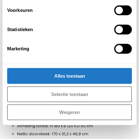
met elektrisch slot te ontvangen.
Voorkeuren
Neem contact met ons op voor de
mogelijkheden.
Statistieken
Verder is het mogelijk om te kiezen uit de
volgende deuropties:
Gladde deuren zonder luchtvenster
Marketing
Deuren met sleuven als luchtvenster
Deuren met geperforeerd
luchtvenster (standaard hiermee
Alles toestaan
uitgerust)
Afmetingen lockers 30 cm
Selectie toestaan
Afmeting totaal: H 170 x B 90 x D 50 cm
Netto doorsteek: 170 x 21,2 x 46,8 cm
Weigeren
Afmeting lockers 40cm
Afmeting totaal: H 180 x B 120 x D 50 cm
Netto doorsteek: 170 x 31,2 x 46,8 cm